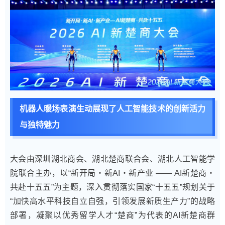
机器人暖场表演生动展现了人工智能技术的创新活力
与独特魅力
大会由深圳湖北商会、湖北楚商联合会、湖北人工智能学
院联合主办，以“新开局・新AI・新产业 —— AI新楚商・
共赴十五五”为主题，深入贯彻落实国家“十五五”规划关于
“加快高水平科技自立自强，引领发展新质生产力”的战略
部署，凝聚以优秀留学人才“楚商”为代表的AI新楚商群