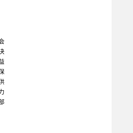
会
决
益
保
供
力
部