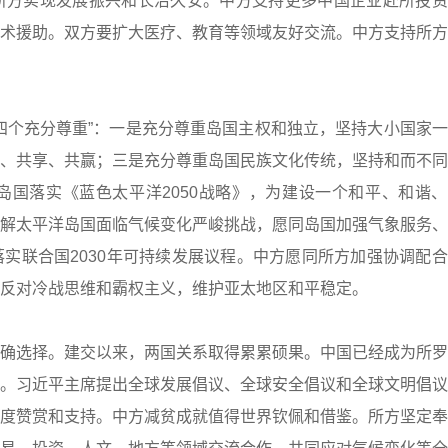
所方实现发展振兴和长治久安。中方支持更多中国企业赴所投资
术援助。双方要扩大医疗、教育等领域友好交流。中方支持所方
个充分尊重”：一是充分尊重岛国主权和独立，坚持大小国家一
、共享、共赢；三是充分尊重岛国民族文化传统，坚持和而不同
国落实《蓝色太平洋2050战略》，为建设一个和平、和谐、
解太平洋岛国面临气候变化严峻挑战，愿同岛国加强气象服务、
实联合国2030年可持续发展议程。中方愿同所方加强协调配
反对冷战思维和霸权主义，维护亚太地区和平稳定。
选择。建交以来，两国关系取得累累硕果。中国已经成为所罗
。习近平主席提出全球发展倡议、全球安全倡议和全球文明倡议
度赞赏和支持。中方减贫成就值得世界钦佩和借鉴。所方坚定奉