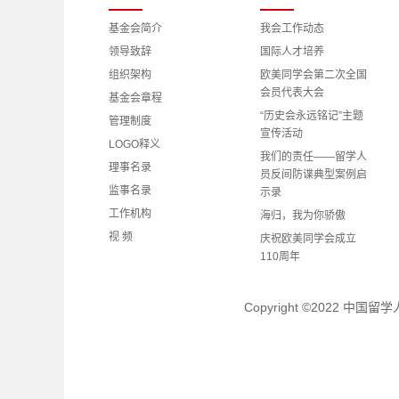
基金会简介
我会工作动态
领导致辞
国际人才培养
组织架构
欧美同学会第二次全国
会员代表大会
基金会章程
“历史会永远铭记”主题
管理制度
宣传活动
LOGO释义
我们的责任——留学人
理事名录
员反间防谍典型案例启
监事名录
示录
工作机构
海归，我为你骄傲
视 频
庆祝欧美同学会成立
110周年
理事会、监事会成员学
习党的二十大精神心得
Copyright ©2022 中
体会
理事动态
留学人才动态
留学人才工作动态