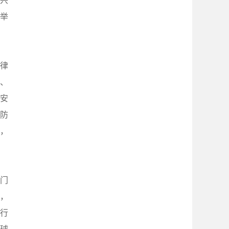
兴
举
律
、
安
防
合，
门
，
行