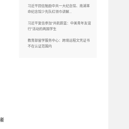
习近平回信勉励中共一大纪念馆、南湖革
命纪念馆少先队红领巾讲解...
习近平复信参加“共航蔚蓝：中美青年友谊
行”活动的两国学生
教育部留学服务中心：跨境远程文凭证书
不在认证范围内
者