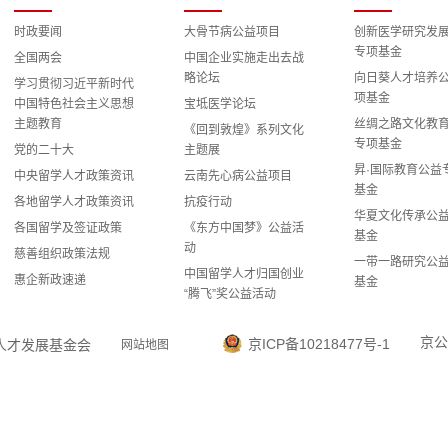
时政要闻
大骨节病公益项目
创新医学研究发
专项基金
全国两会
中国企业实施走出去战
略论坛
向日葵人才培养
学习贯彻习近平新时代
项基金
中国特色社会主义思想
宝坻医学论坛
主题教育
丝绸之路文化教
《回到敦煌》系列文化
专项基金
党的二十大
主题展
昇·国际教育公益
中央留学人才政策资讯
云南先心病公益项目
基金
各地留学人才政策资讯
抗疫行动
华夏文化传承公
各国留学及签证政策
《东方中国梦》公益活
基金
动
慈善组织政策法规
一带一路研究公
中国留学人才归国创业
惠企新政速递
基金
“腾飞”奖公益活动
科教兴国战略研
留学报国之路全国演讲
专项基金
报告公益活动
京公
京ICP备10218477号-1
国留学人才发展基金会
网站地图
智慧能源与国际
“雅安地震”心理援助专
益专项基金
家志愿团公益项目
数字经济和产业
“海归服务中国——情
发展研究公益专
系玉树灾区”公益项目
欧美同学会民间