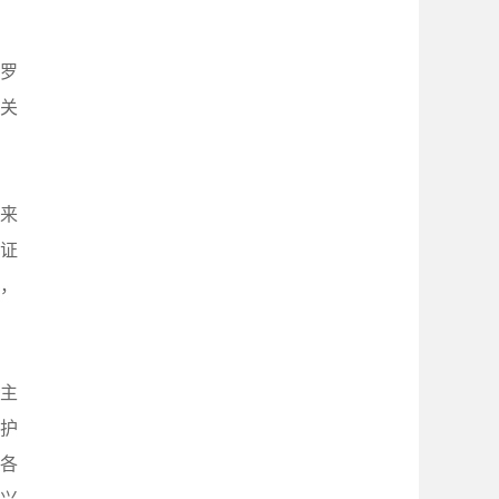
罗
关
来
证
，
主
护
展各