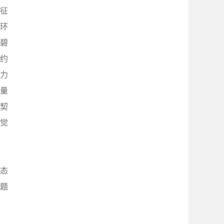
征
环
碧
约
力
量
契
觉
生态
题