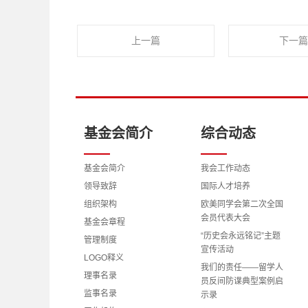
上一篇
下一篇
基金会简介
综合动态
基金会简介
我会工作动态
领导致辞
国际人才培养
组织架构
欧美同学会第二次全国
会员代表大会
基金会章程
“历史会永远铭记”主题
管理制度
宣传活动
LOGO释义
我们的责任——留学人
理事名录
员反间防谍典型案例启
监事名录
示录