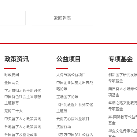
返回列表
政策资讯
公益项目
专项基金
时政要闻
大骨节病公益项目
创新医学研究发
专项基金
全国两会
中国企业实施走出去战
略论坛
向日葵人才培养
学习贯彻习近平新时代
项基金
中国特色社会主义思想
宝坻医学论坛
主题教育
丝绸之路文化教
《回到敦煌》系列文化
专项基金
党的二十大
主题展
昇·国际教育公益
中央留学人才政策资讯
云南先心病公益项目
基金
各地留学人才政策资讯
抗疫行动
华夏文化传承公
各国留学及签证政策
《东方中国梦》公益活