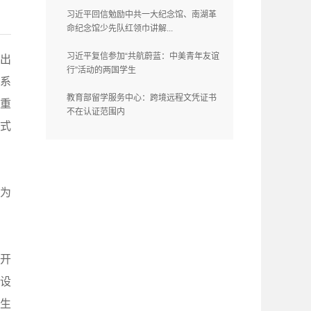
习近平回信勉励中共一大纪念馆、南湖革
命纪念馆少先队红领巾讲解...
习近平复信参加“共航蔚蓝：中美青年友谊
出
行”活动的两国学生
系
教育部留学服务中心：跨境远程文凭证书
重
不在认证范围内
方式
为
开
设
生