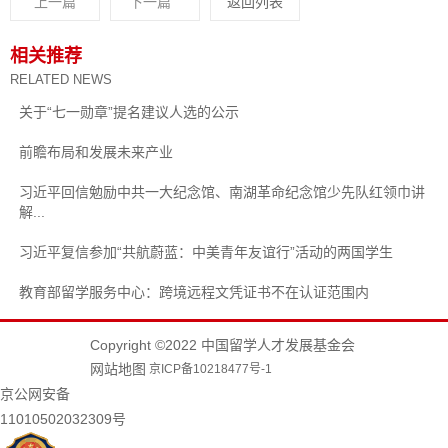
上一篇
下一篇
返回列表
相关推荐
RELATED NEWS
关于“七一勋章”提名建议人选的公示
前瞻布局和发展未来产业
习近平回信勉励中共一大纪念馆、南湖革命纪念馆少先队红领巾讲
解...
习近平复信参加“共航蔚蓝：中美青年友谊行”活动的两国学生
教育部留学服务中心：跨境远程文凭证书不在认证范围内
Copyright ©2022 中国留学人才发展基金会
网站地图
京ICP备10218477号-1
京公网安备
11010502032309号