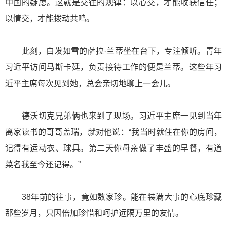
中国的疑虑。这就是交往的规律：以心交，才能收获信任；
以情交，才能拨动共鸣。
此刻，白发如雪的萨拉·兰蒂坐在台下，专注倾听。青年
习近平访问马斯卡廷，负责接待工作的便是兰蒂。这些年习
近平主席每次见到她，总会亲切地聊上一会儿。
德沃切克兄弟俩也来到了现场。习近平主席一见到当年
离家读书的哥哥盖瑞，就对他说：“我当时就住在你的房间，
记得有运动衣、球具。第二天你母亲做了丰盛的早餐，有道
菜名我至今还记得。”
38年前的往事，竟如数家珍。能在装满大事的心底珍藏
那些岁月，只因倍加珍惜和呵护远隔万里的友情。