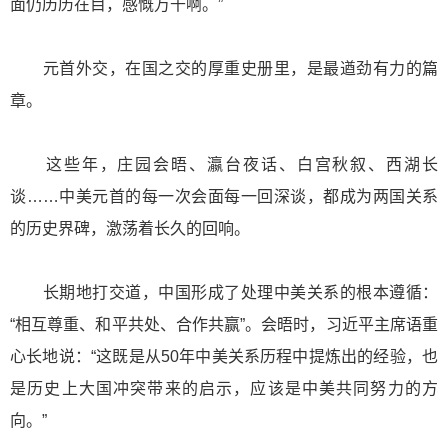
面仍历历在目，感慨万千啊。”
元首外交，在国之交的厚重史册里，是最遒劲有力的篇
章。
这些年，庄园会晤、瀛台夜话、白宫秋叙、西湖长
谈……中美元首的每一次会面每一回深谈，都成为两国关系
的历史界碑，激荡着长久的回响。
长期地打交道，中国形成了处理中美关系的根本遵循：
“相互尊重、和平共处、合作共赢”。会晤时，习近平主席语重
心长地说：“这既是从50年中美关系历程中提炼出的经验，也
是历史上大国冲突带来的启示，应该是中美共同努力的方
向。”