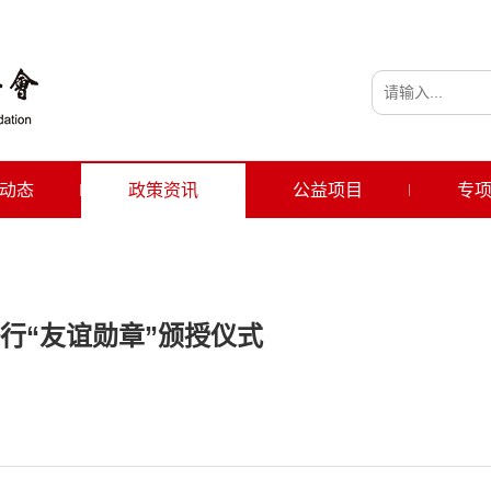
动态
政策资讯
公益项目
专
行“友谊勋章”颁授仪式