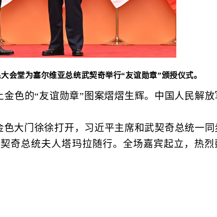
民大会堂为塞尔维亚总统武契奇举行“友谊勋章”颁授仪式。
上金色的“友谊勋章”图案熠熠生辉。中国人民解放
金色大门徐徐打开，习近平主席和武契奇总统一同
武契奇总统夫人塔玛拉随行。全场嘉宾起立，热烈