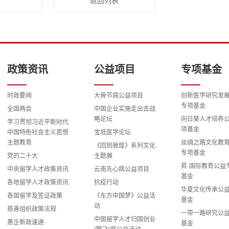
返回列表
政策资讯
公益项目
专项基金
时政要闻
大骨节病公益项目
创新医学研究发
专项基金
全国两会
中国企业实施走出去战
略论坛
向日葵人才培养
学习贯彻习近平新时代
项基金
中国特色社会主义思想
宝坻医学论坛
主题教育
丝绸之路文化教
《回到敦煌》系列文化
专项基金
党的二十大
主题展
昇·国际教育公益
中央留学人才政策资讯
云南先心病公益项目
基金
各地留学人才政策资讯
抗疫行动
华夏文化传承公
各国留学及签证政策
《东方中国梦》公益活
基金
动
慈善组织政策法规
一带一路研究公
中国留学人才归国创业
惠企新政速递
基金