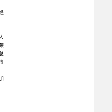
经
人
荣
总
将
加