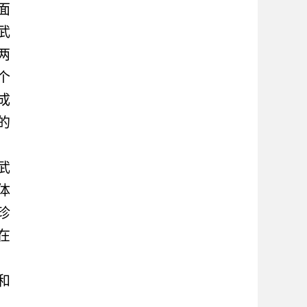
面
武
两
个
成
的
武
体
珍
在
和