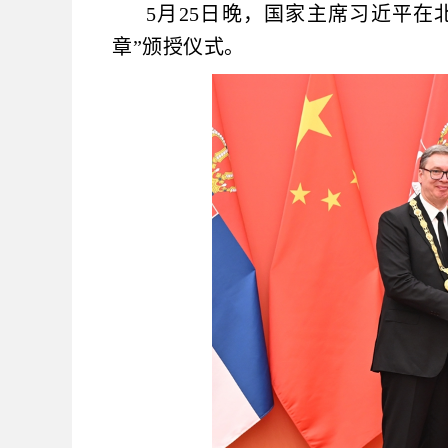
5
月
25
日晚，国家主席习近平在
章”颁授仪式。