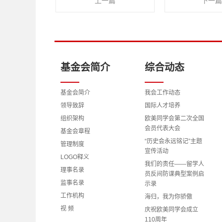
上一篇
下一篇
基金会简介
综合动态
基金会简介
我会工作动态
领导致辞
国际人才培养
组织架构
欧美同学会第二次全国
会员代表大会
基金会章程
“历史会永远铭记”主题
管理制度
宣传活动
LOGO释义
我们的责任——留学人
理事名录
员反间防谍典型案例启
监事名录
示录
工作机构
海归，我为你骄傲
视 频
庆祝欧美同学会成立
110周年