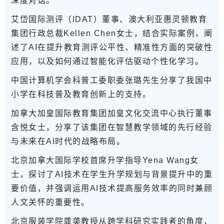
深度对话。
艾岱国际测评（IDAT）董事、澳大利亚惠灵顿教育
集团行政总裁Kellen Chen女士
，结合实际案例，阐
述了AI在提升教育测评公平性、精准性方面的突破性
应用，以及如何通过智能化评估驱动个性化学习。
中国计算机学会科普工委职委张璐先生
分享了我国中
小学在科技普及教育创新上的支持。
加拿大加皇国际教育集团加皇文化交流中心执行董事
含悦女士
，分享了该集团在智慧教学领域的先行经验
与未来在AI时代的战略布局。
北京加拿大国际学校首席升学指导Yena Wang女
士
，探讨了AI技术在学生升学规划与背景提升中的重
要价值，并强调运用AI技术提高服务效率的同时兼顾
人文关怀的重要性。
北京服装学院龚䶮教授从
跨学科研究实践者的角度，