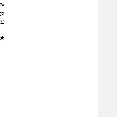
作
的
挥
一
烯