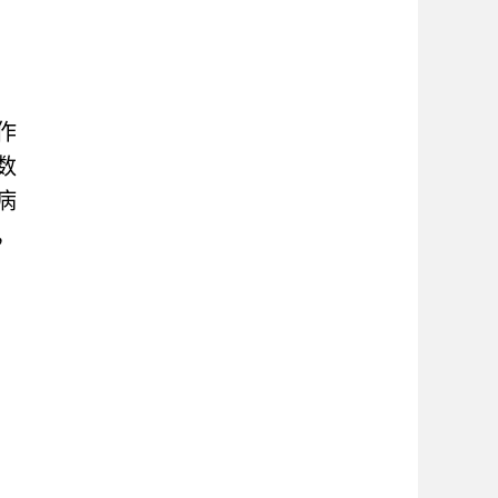
作
数
病
，