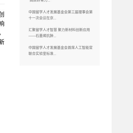
“高原好骨力...
中国留学人才发展基金会第三届理事会第
创
十一次会议在京...
响
汇聚留学人才智慧 聚力新材料创新应用
，
——石墨烯抗肿...
新
中国留学人才发展基金会首席人工智能官
联合实验室标准...