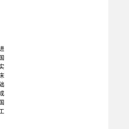
进
国
实
床
础
成
国
工