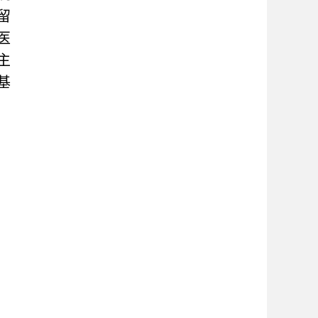
留
医
主
基