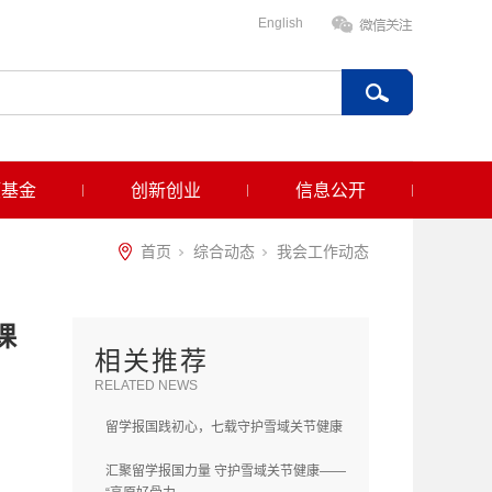
English
项基金
创新创业
信息公开
首页
综合动态
我会工作动态
课
相关推荐
RELATED NEWS
留学报国践初心，七载守护雪域关节健康
汇聚留学报国力量 守护雪域关节健康——