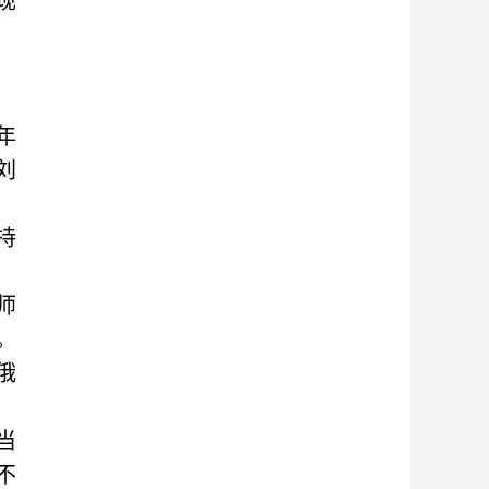
现
年
刘
持
师
。
俄
当
不