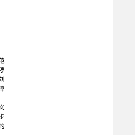
范
停
刘
摔
义
步
的