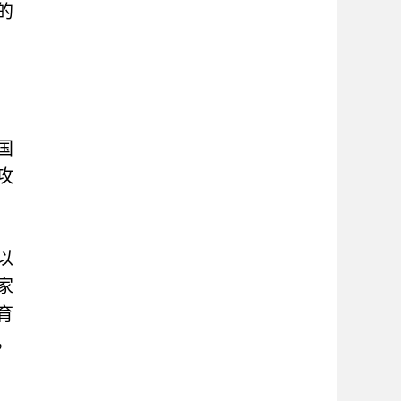
的
国
攻
以
家
育
，