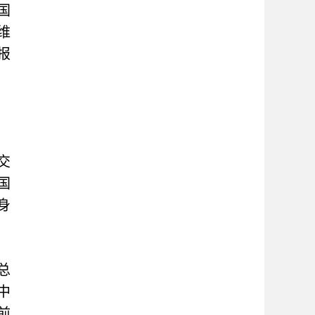
国
维
报
交
国
身
总
中
前