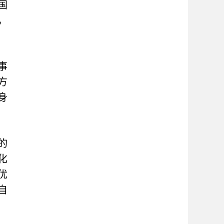
国
，
事
方
身
的
化
优
自