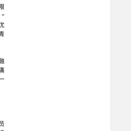
限
”
优
青
融
痛
一
员