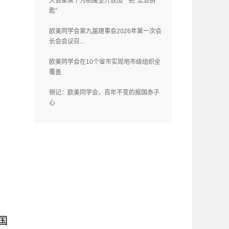
大会聚焦丨为制度型开放加一把“法治钥
匙”
欧美同学会第九届理事会2026年第一次会
长会会议召...
欧美同学会在10个省市实现地市级组织全
覆盖
侧记：欧美同学会，百年不变的报国赤子
心
国