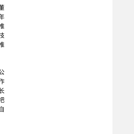
董
年
推
技
推
公
作
长
把
自