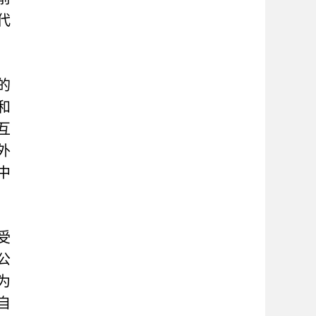
代
的
和
互
外
中
受
公
为
自