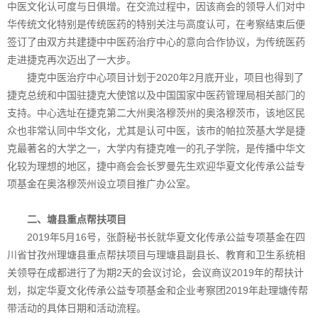
中医文化认可度与日俱增。在交流过程中，因该商会的领导人们对中
华传统文化特别是传统医药的特别关注与高度认可，在考察结束后便
签订了由双方共建捷中中医药治疗中心的意向合作协议，为传统医药
走进捷克再次迈出了一大步。
捷克中医治疗中心项目计划于2020年2月底开业，项目也得到了
捷克总统和中国驻捷克大使馆以及中国国家中医药管理局相关部门的
支持。中心选址在捷克第二大州奥洛穆茨州的奥洛穆茨市，该地区民
众也非常认同中华文化，尤其是认可中医，该市的帕拉茨基大学是捷
克最著名的大学之一，大学内有捷克唯一的孔子学院，是传播中华文
化较为理想的地区，捷中商会会长罗曼先生欢迎华夏文化传承公益专
项基金在奥洛穆茨州设立项目推广办公室。
二、塘县重点帮扶项目
2019年5月16号，张蔚秘书长就华夏文化传承公益专项基金在四
川省甘孜州理塘县重点帮扶项目与理塘县副县长、教育和卫生系统相
关领导在成都进行了为期2天的会议讨论，会议商议2019年的帮扶计
划，拟定华夏文化传承公益专项基金和企业考察团2019年赴理塘传帮
带活动的具体日期和活动流程。