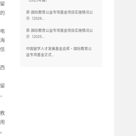
（2025年度）
留
国的
昇·国际教育公益专项基金项目实施情况公
示（2026...
电
昇·国际教育公益专项基金项目实施情况公
示（2025...
海
信
中国留学人才发展基金会昇・国际教育公
益专项基金正式...
、西
合留
，
教
用
。