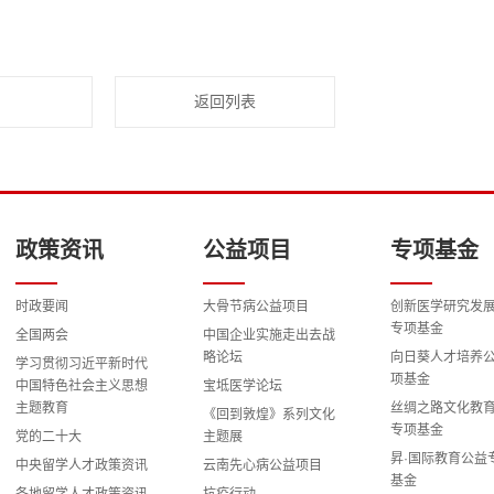
返回列表
政策资讯
公益项目
专项基金
时政要闻
大骨节病公益项目
创新医学研究发
专项基金
全国两会
中国企业实施走出去战
略论坛
向日葵人才培养
学习贯彻习近平新时代
项基金
中国特色社会主义思想
宝坻医学论坛
主题教育
丝绸之路文化教
《回到敦煌》系列文化
专项基金
党的二十大
主题展
昇·国际教育公益
中央留学人才政策资讯
云南先心病公益项目
基金