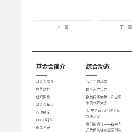
上一篇
下一篇
基金会简介
综合动态
基金会简介
我会工作动态
领导致辞
国际人才培养
组织架构
欧美同学会第二次全国
会员代表大会
基金会章程
“历史会永远铭记”主题
管理制度
宣传活动
LOGO释义
我们的责任——留学人
理事名录
员反间防谍典型案例启