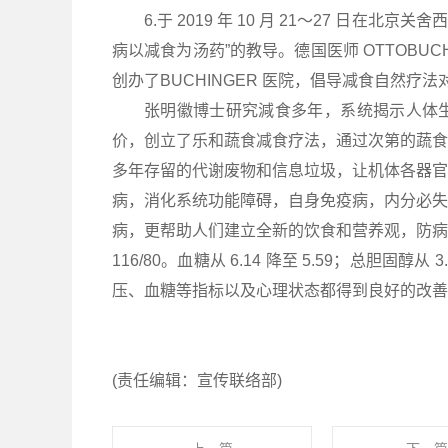
6.于 2019 年 10 月 21～27 日
病以减食为汤药”的教导。德国医师 OTTOBU
创办了BUCHINGER 医院，倡导减食自然疗
张明徽博士研究減食多年，系统揭示人体
价，创立了乐和蔬食减食疗法，通过次第的蔬食
多年存留的代谢废物和信息垃圾，让机体各器官
病，消化系统功能障碍，自身免疫病，内分必失
病，更帮助人们建立全新的饮食和营养观，防病于未然
116/80。血糖从 6.14 降至 5.59；总胆固醇从
压、血糖等指标以及心理状态都得到良好的改善
(责任编辑：宣传联络部)