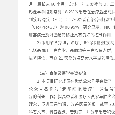
月，最长达 60 个月；总体一年复发率为 0，三
影像学手段观察到 18.2%的患者在治疗后出现
到疾病稳定（SD）；27%患者在治疗过程中
（CR+PR+SD）为 80.95%。研究显示
肝部病灶及淋巴结转移灶具有良好的控制作用，
3) 采用节食疗法，治疗了 60 余例慢
包括高血压、高血脂、高血糖等三高疾病人群，尤
显著降低，节食 21 天部分胰岛素水平显著降
（三）宣传及医学会议交流
1. 本项目研究成员在微信公众号平台做了一个针
公 众 号 名 称 为 “ 清 华 细 胞 治 疗 ”， 微
疗的科普工作；提高患者和医疗人员参与肿瘤治
理念，促进医患沟通，改善医患关系。截至 20
科普文章、科普视频、音频等，并分享患者积极