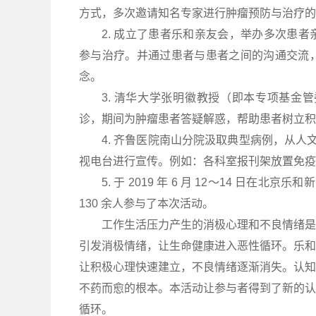
方式，多次邀请知名专家进行肿瘤预防与治疗的
2. 成立了患者乐和亲友会，举办多次患
参与治疗。并通过患者与患者之间的沟通交流
念。
3. 清华大学张明徽教授（即本专项基金
诊，期间为肿瘤患者答疑解惑，帮助患者树立积
4. 齐鲁医院南山分院汲取典型病例，从人
视电台进行宣传。例如：各科室报刊架放置免疫
5. 于 2019 年 6 月 12～14 日
130 余人参与了本次活动。
工作生活压力产生的消极心理和不良情绪是
引发消极情绪，让生命健康进入恶性循环。乐和
让积极心理快速建立，不良情绪逐渐消失。认知
不药而愈的根本。本活动让参与者得到了新的认
循环。