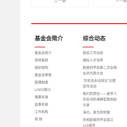
上一篇
下一篇
基金会简介
综合动态
基金会简介
我会工作动态
领导致辞
国际人才培养
组织架构
欧美同学会第二次全国
会员代表大会
基金会章程
“历史会永远铭记”主题
管理制度
宣传活动
LOGO释义
我们的责任——留学人
理事名录
员反间防谍典型案例启
监事名录
示录
工作机构
海归，我为你骄傲
视 频
庆祝欧美同学会成立
110周年