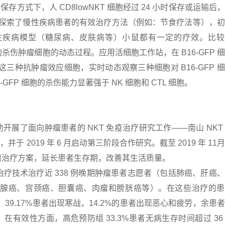
方式下，人 CD8lowNKT 细胞经过 24 小时保存或运输后
步探索了慢性疾病患者的有效治疗方法（例如：节食疗法等），
性疾病模型（糖尿病、皮肤病等）小鼠都有一定的疗效。比较
胞的杀伤肿瘤细胞的动态过程。应用活细胞工作站，在 B16-GFP 
L 这三种抗肿瘤效应细胞，实时动态观察三种细胞对 B16-GFP 
-GFP 细胞的杀伤能力显著强于 NK 细胞和 CTL 细胞。
开展了面向肿瘤患者的 NKT 免疫治疗研究工作——南山 NKT
2019 年 6 月启动第三阶段合作研究。截至 2019 年 11
肿瘤治疗方案，延长患者生存期，改善其生活质量。
细胞治疗技术治疗近 338 例晚期肿瘤患者志愿者（包括肺癌、肝癌
乳腺癌、宫颈癌、胆囊癌、肉瘤和膀胱癌等）。在这些治疗的患
 39.17%患者出现寒战，14.2%的患者出现恶心和疲劳，余患
有效性方面，高危预防组 33.3%患者无病生存时间超过 36