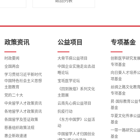
返回列表
政策资讯
公益项目
专项基金
时政要闻
大骨节病公益项目
创新医学研究发
专项基金
全国两会
中国企业实施走出去战
略论坛
向日葵人才培养
学习贯彻习近平新时代
项基金
中国特色社会主义思想
宝坻医学论坛
主题教育
丝绸之路文化教
《回到敦煌》系列文化
专项基金
党的二十大
主题展
昇·国际教育公益
中央留学人才政策资讯
云南先心病公益项目
基金
各地留学人才政策资讯
抗疫行动
华夏文化传承公
各国留学及签证政策
《东方中国梦》公益活
基金
动
慈善组织政策法规
一带一路研究公
中国留学人才归国创业
惠企新政速递
基金