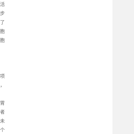
，活
初步
了
细胞
细胞
 项
月，
、胃
者
者未
 个