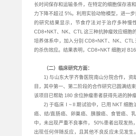
长时间保存和运输条件，在特定的细胞保存液和保存
力下降不超过 5%。利用实验动物模型，进一
的研究结果显示，节食疗法对于治疗多种慢
CD8+NKT、NK、CTL 这三种抗肿瘤效应细
培养体系中，加入分别 CD8+NKT、NK、CT
的杀伤效应。结果表明，CD8+NKT 细胞对 B16
（二）临床研究方面：
1) 与山东大学齐鲁医院南山分院合作，资助
目，其中第一、第二阶段的合作研究已圆满结束，并于 
该项目已帮助 180 余位肿瘤患者获得先进的
2) 于临床Ⅰ~Ⅱ期试验中，已用 NKT 
癌、结/直肠癌、卵巢癌、胰腺癌、食管癌、
中，未出现严重不良事件， 50%患者出现发热，
出现任何伴随反应，且其他不良反应未见发生。在