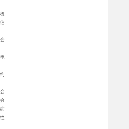
积极
信
会
或电
，约
会
会
病
性