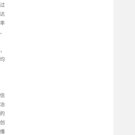
通过
后达
效率
肺、
病，
糖均
 信
疫治
”的
原创
播