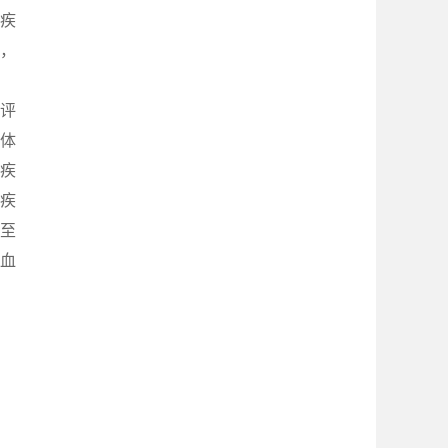
“疾
系，
评
体
疾
疾
降至
、血