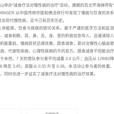
在北京关舍西山举办“减食疗法对慢性病的治疗”活动。唐朝的百丈怀海禅师有
CHINGER 从中国传统中医和佛法修行中发现了慢病与饮食的关
法对治现代慢性病，迄今己有百年历史。
生命能源，饮食与疾病的密切关系。基于严谨的医学方法和监测
、减食和眼、耳、鼻、舌、身、意的积极信息导入，迅速清除人
机能重启，慢病症状迅速改善。蔬食减食，是对治慢性心脑血管
调，代谢性疾病，心理性疾病的不药良方。蔬食减食不但能治疗
。7 天的营队参与者平均减重 3.4 公斤；血压从 129/82
 3.6 降至 3.45；尿酸从 0.35 升至 0.38。本活动让参与者的体重
，同时也进一步证实了减食疗法对慢性病的治疗效果。