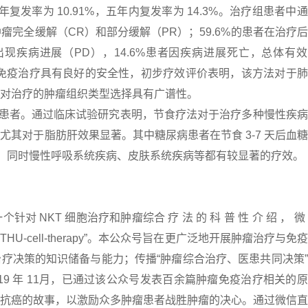
年复发率为 10.91%，五年内复发率为 14.3%。治疗组患者中
肿瘤完全缓解（CR）和部分缓解（PR）；59.6%的患者在治疗
出现疾病进展（PD），14.6%患者因疾病进展死亡，总体有
，NKT 免疫治疗具有良好的安全性，初步疗效评价表明，该方法对于
对治疗的肿瘤组织类型选择具有广谱性。
性疾病患者。通过临床试验研究表明，节食疗法对于治疗多种慢性疾
其对于脂肪肝效果显著。其中糖尿病患者在节食 3-7 天后血
低。同时慢性呼吸系统疾病、皮肤系统疾病等都有较显著的疗效。
对 NKT 细胞治疗和肿瘤综合 疗 法 的 科 普 性 介 绍 ， 微
 信 号“THU-cell-therapy”。本公众号旨在更广泛地开展肿瘤治疗与免
疗决策的知识储备与能力；传播“肿瘤综合治疗、医患共同决策
19 年 11月，已通过该公众号发表百余篇肿瘤免疫治疗相关的
抗癌的故事，以激励众多肿瘤患者战胜肿瘤的决心。通过微信直