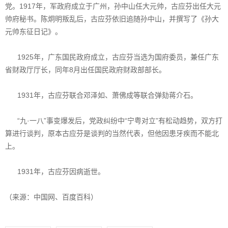
党。1917年，军政府成立于广州，孙中山任大元帅，古应芬出任大元
帅府秘书。陈炯明叛乱后，古应芬依旧追随孙中山，并撰写了《孙大
元帅东征日记》。
1925年，广东国民政府成立，古应芬当选为国府委员，兼任广东
省财政厅厅长，同年8月出任国民政府财政部部长。
1931年，古应芬联合邓泽如、萧佛成等联合弹劾蒋介石。
“九·一八”事变爆发后，党政纠纷中“宁粤对立”有松动趋势，双方打
算进行谈判，原本古应芬是谈判的当然代表，但他因患牙疾而不能北
上。
1931年，古应芬因病逝世。
（来源：中国网、百度百科）