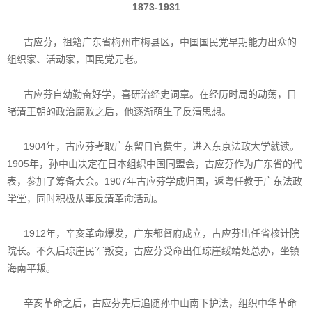
1873-1931
古应芬，祖籍广东省梅州市梅县区，中国国民党早期能力出众的
组织家、活动家，国民党元老。
古应芬自幼勤奋好学，喜研治经史词章。在经历时局的动荡，目
睹清王朝的政治腐败之后，他逐渐萌生了反清思想。
1904年，古应芬考取广东留日官费生，进入东京法政大学就读。
1905年，孙中山决定在日本组织中国同盟会，古应芬作为广东省的代
表，参加了筹备大会。1907年古应芬学成归国，返粤任教于广东法政
学堂，同时积极从事反清革命活动。
1912年，辛亥革命爆发，广东都督府成立，古应芬出任省核计院
院长。不久后琼崖民军叛变，古应芬受命出任琼崖绥靖处总办，坐镇
海南平叛。
辛亥革命之后，古应芬先后追随孙中山南下护法，组织中华革命