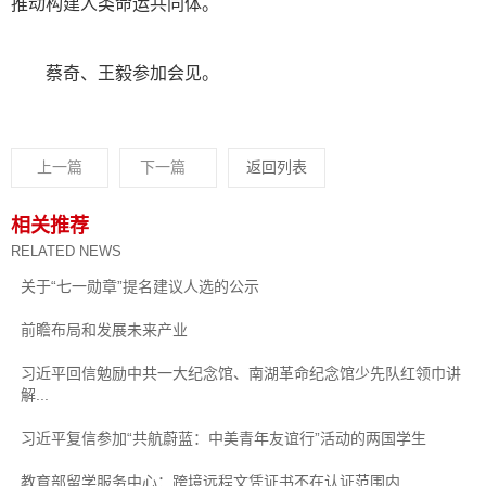
推动构建人类命运共同体。
蔡奇、王毅参加会见。
上一篇
下一篇
返回列表
相关推荐
RELATED NEWS
关于“七一勋章”提名建议人选的公示
前瞻布局和发展未来产业
习近平回信勉励中共一大纪念馆、南湖革命纪念馆少先队红领巾讲
解...
习近平复信参加“共航蔚蓝：中美青年友谊行”活动的两国学生
教育部留学服务中心：跨境远程文凭证书不在认证范围内