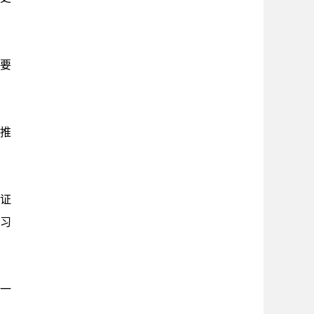
调要
推
践证
学习
一