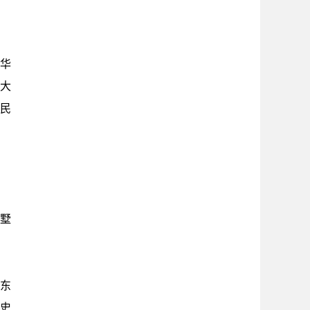
华
大
民
别墅
泽东
史