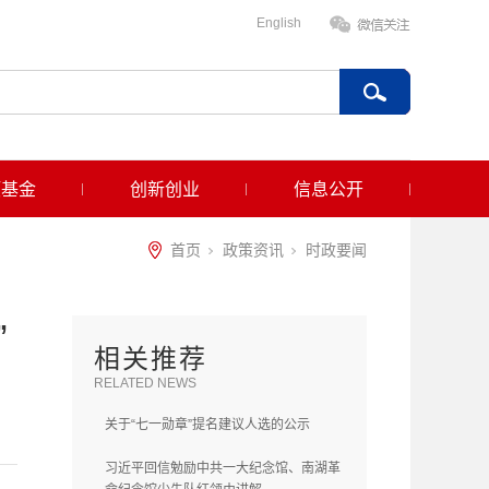
English
项基金
创新创业
信息公开
首页
政策资讯
时政要闻
”
相关推荐
RELATED NEWS
关于“七一勋章”提名建议人选的公示
习近平回信勉励中共一大纪念馆、南湖革