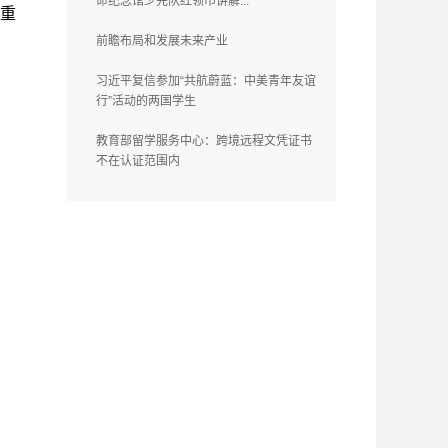
命纪念馆少先队红领巾讲解...
表重
前瞻布局和发展未来产业
习近平复信参加“共航蔚蓝：中美青年友谊
行”活动的两国学生
教育部留学服务中心：跨境远程文凭证书
不在认证范围内