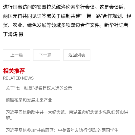
进行国事访问的安哥拉总统洛伦索举行会谈。这是会谈后，
两国元首共同见证签署关于编制共建“一带一路”合作规划、经
贸、农业、绿色发展等领域多项双边合作文件。新华社记者
丁海涛 摄
上一篇
下一篇
返回列表
相关推荐
RELATED NEWS
关于“七一勋章”提名建议人选的公示
前瞻布局和发展未来产业
习近平回信勉励中共一大纪念馆、南湖革命纪念馆少先队红领巾讲
解...
习近平复信参加“共航蔚蓝：中美青年友谊行”活动的两国学生