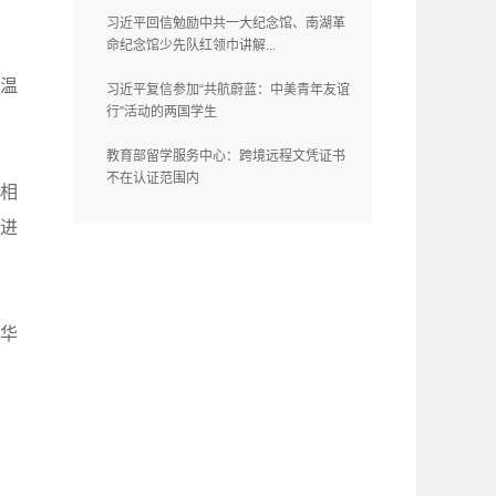
习近平回信勉励中共一大纪念馆、南湖革
命纪念馆少先队红领巾讲解...
温
习近平复信参加“共航蔚蓝：中美青年友谊
行”活动的两国学生
教育部留学服务中心：跨境远程文凭证书
不在认证范围内
相
进
中华