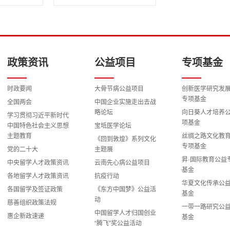
政策资讯
公益项目
专项基金
时政要闻
大骨节病公益项目
创新医学研究发
专项基金
全国两会
中国企业实施走出去战
略论坛
向日葵人才培养
学习贯彻习近平新时代
项基金
中国特色社会主义思想
宝坻医学论坛
主题教育
丝绸之路文化教
《回到敦煌》系列文化
专项基金
党的二十大
主题展
昇·国际教育公益
中央留学人才政策资讯
云南先心病公益项目
基金
各地留学人才政策资讯
抗疫行动
华夏文化传承公
各国留学及签证政策
《东方中国梦》公益活
基金
动
慈善组织政策法规
一带一路研究公
中国留学人才归国创业
惠企新政速递
基金
“腾飞”奖公益活动