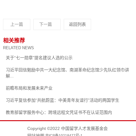
上一篇
下一篇
返回列表
相关推荐
RELATED NEWS
关于“七一勋章”提名建议人选的公示
习近平回信勉励中共一大纪念馆、南湖革命纪念馆少先队红领巾讲
解...
前瞻布局和发展未来产业
习近平复信参加“共航蔚蓝：中美青年友谊行”活动的两国学生
教育部留学服务中心：跨境远程文凭证书不在认证范围内
Copyright ©2022 中国留学人才发展基金会
网站地图
京ICP备10218477号-1