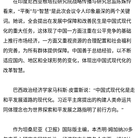
在印度尼西亚根塔拉研究院战略传播与研究总监陈姝伶
看来，“平衡”与“智慧”是此次会议令人印象最深的两个关键
词。她说，全会提出在发展中保障和改善民生是中国式现代
化的重大任务，这体现了中国一方面注重在公平竞争的基础
上推行市场经济，一方面又重视资源的合理配置和社会福利
的完善，为所有群体提供保障。中国善于总结经验，以不断
适应国内、地区和全球形势的变化，体现出中国式现代化的
改革智慧。
巴西政治经济学家马科斯·皮雷斯说：“中国式现代化是走
和平发展道路的现代化。习近平主席提出的构建人类命运共
同体理念也为世界探索和平发展之路指明了前行方向。”
作为坦桑尼亚《卫报》国际版主编，本杰明·姆加纳20多