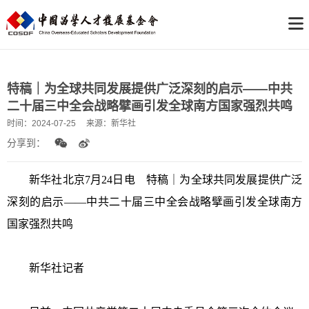
特稿｜为全球共同发展提供广泛深刻的启示——中共
二十届三中全会战略擘画引发全球南方国家强烈共鸣
时间：
2024-07-25
来源：
新华社
分享到：
新华社北京7月24日电 特稿｜为全球共同发展提供广泛
深刻的启示——中共二十届三中全会战略擘画引发全球南方
国家强烈共鸣
新华社记者