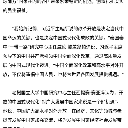
球南方”国家在内的各国带来繁荣稳定的机遇，创造扎扎实实
的民生福祉。
“我始终记得，习近平主席所说的改革开放是决定当代中
国命运的关键，也是决定中国式现代化成败的关键。”泰国泰
中“一带一路”研究中心主任威伦·披差翁帕迪说，习近平主席
领导下的中国共产党引领中国全面深化改革，通过高质量发
展向中国式现代化迈进。“中国全面深化改革和高水平对外开
放，不仅将造福中国人民，也将为世界各国发展提供机遇。”
老挝国立大学中国研究中心主任西提赛·赛亚冯认为，开
放的中国式现代化“对广大发展中国家来说是一个好机遇”。
他说，中国扩大高水平对外开放，在经济、文化等领域与老
挝等发展中国家加强交流，将为发展中国家经济社会发展带