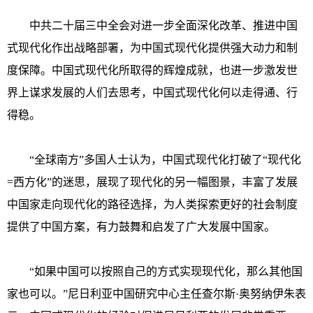
中共二十届三中全会对进一步全面深化改革、推进中国
式现代化作出战略部署，为中国式现代化提供强大动力和制
度保障。中国式现代化所取得的辉煌成就，也进一步激发世
界上谋求发展的人们去思考，中国式现代化何以走得通、行
得稳。
“全球南方”多国人士认为，中国式现代化打破了“现代化
=西方化”的迷思，展现了现代化的另一幅图景，丰富了发展
中国家走向现代化的路径选择，为人类探索更好的社会制度
提供了中国方案，有力鼓舞和启发了广大发展中国家。
“如果中国可以按照自己的方式实现现代化，那么其他国
家也可以。”尼日利亚中国研究中心主任查尔斯·奥努纳伊朱表