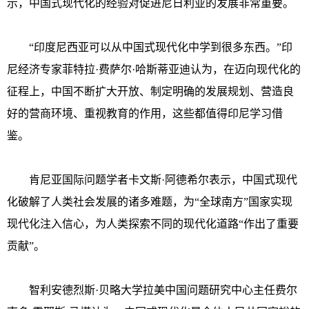
示，中国式现代化的经验对促进尼日利亚的发展非常重要。
“印度尼西亚可以从中国式现代化中学到很多东西。”印
尼经济专家菲特拉·费萨尔·哈斯蒂亚迪认为，在迈向现代化的
征程上，中国不断扩大开放、制定明确的发展规划、营造良
好的营商环境、重视教育的作用，这些都值得印尼学习借
鉴。
肯尼亚国际问题学者卡文斯·阿德希尔表示，中国式现代
化破解了人类社会发展的诸多难题，为“全球南方”国家实现
现代化注入信心，为人类探索不同的现代化道路“作出了重要
贡献”。
智利安德烈斯·贝略大学拉美中国问题研究中心主任费尔