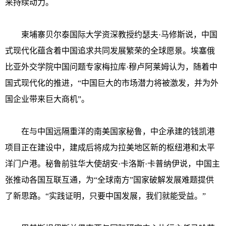
来持续动力。
柬埔寨贝尔泰国际大学资深教授约瑟夫·马修斯说，中国
式现代化蕴含着中国追求共同发展繁荣的全球愿景。埃塞俄
比亚外交学院中国问题专家梅拉库·穆卢阿莱姆认为，随着中
国式现代化的推进，“中国巨大的市场潜力将被激发，并为外
国企业带来巨大商机”。
在与中国远隔重洋的南美国家秘鲁，中企承建的钱凯港
项目正在建设中，建成后将成为拉美地区新的枢纽港和太平
洋门户港。秘鲁前驻华大使胡安·卡洛斯·卡普纳伊说，中国主
张推动各国互联互通，为“全球南方”国家破解发展难题提供
了新思路。“实践证明，只要中国发展，我们就能受益。”