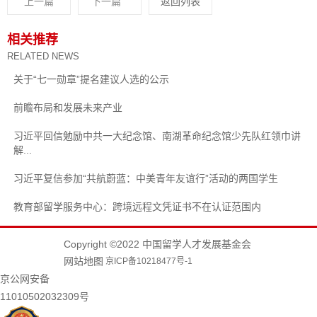
上一篇
下一篇
返回列表
相关推荐
RELATED NEWS
关于“七一勋章”提名建议人选的公示
前瞻布局和发展未来产业
习近平回信勉励中共一大纪念馆、南湖革命纪念馆少先队红领巾讲
解...
习近平复信参加“共航蔚蓝：中美青年友谊行”活动的两国学生
教育部留学服务中心：跨境远程文凭证书不在认证范围内
Copyright ©2022 中国留学人才发展基金会
网站地图
京ICP备10218477号-1
京公网安备
11010502032309号