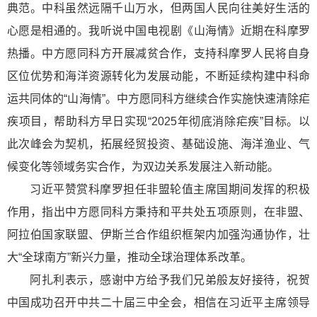
典范。中科虽然远隔千山万水，但两国人民向往美好生活的
心愿是相通的。我听说中国电视剧《山海情》近期在科摩罗
热播。中方愿同科方开展减贫合作，支持科摩罗人民将自身
区位优势和海洋资源转化为发展动能，不断延续构建中科命
运共同体的“山海情”。中方愿同科方继续合作实施快速清除疟
疾项目，帮助科方早日实现“2025年彻底消除疟疾”目标。以
此次峰会为契机，拓展经贸投资、基础设施、海洋渔业、气
候变化等领域务实合作，为双边关系发展注入新动能。
习近平赞赏科摩罗担任非盟轮值主席国期间发挥的积极
作用，指出中方愿同科方秉持和平共处五项原则，在非盟、
阿拉伯国家联盟、伊斯兰合作组织框架内加强沟通协作，壮
大“全球南方”新兴力量，推动全球治理体系改革。
阿扎利表示，感谢中方给予我们兄弟般友好接待，祝贺
中国成功召开中共二十届三中全会，相信在习近平主席领导