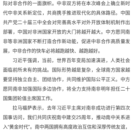
际对非合作的一面旗帜。中非双方将在本次峰会上确立新时
代中非关系新定位，共商携手推进现代化的具体路径。中国
共产党二十届三中全会对完善高水平对外开放体制机制作出
部署，中国对非洲国家开放的大门将越开越大。中方愿同南
非等非洲国家不断打造合作新动能，促进中非合作高质量发
展，中非合作的快车必将越跑越快、越跑越好。
习近平强调，当前，世界百年变局加速演进，人类社会
面临前所未有的挑战。国际形势越是复杂，全球南方国家越
要坚持独立自主、团结协作，共同维护国际公平正义。中方
愿同南非加强国际多边协作，将全力支持南非明年担任二十
国集团轮值主席国工作。
拉马福萨表示，去年习近平主席对南非成功进行第四次
国事访问，我们共同庆祝南中建交25周年，推动南中关系进
入“黄金时代”。南中两国拥有高度政治互信和深厚传统友谊，