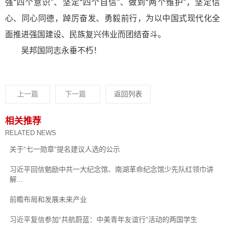
强“四个意识”、坚定“四个自信”、做到“两个维护”，坚定信
心、同心同德，踔厉奋发、勇毅前行，为以中国式现代化全
面推进强国建设、民族复兴伟业而团结奋斗。
吴邦国同志永垂不朽！
上一篇
下一篇
返回列表
相关推荐
RELATED NEWS
关于“七一勋章”提名建议人选的公示
习近平回信勉励中共一大纪念馆、南湖革命纪念馆少先队红领巾讲
解...
前瞻布局和发展未来产业
习近平复信参加“共航蔚蓝：中美青年友谊行”活动的两国学生