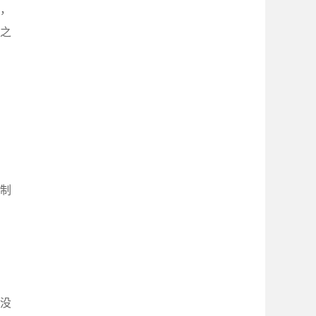
，
贯之
制
没