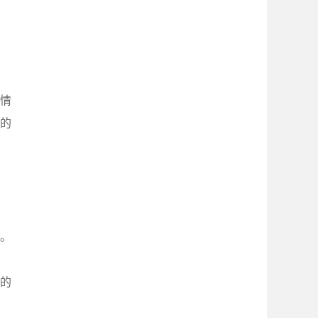
情
党的
。
的