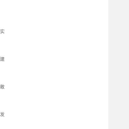
实
见建
敢
发