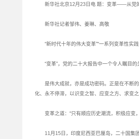
新华社北京12月23日电 题：变革——从党
新华社记者邹伟、姜琳、高敬
“新时代十年的伟大变革”“一系列变革性实践”
“变革”，党的二十大报告中一个令人瞩目的
是伟大成就，亦是成功密码。正是在不断的变
化、永不停滞，以识变之智、应变之方、求变之
变革之道：“只有顺应历史潮流，积极应变，
11月15日，印度尼西亚巴厘岛，二十国集