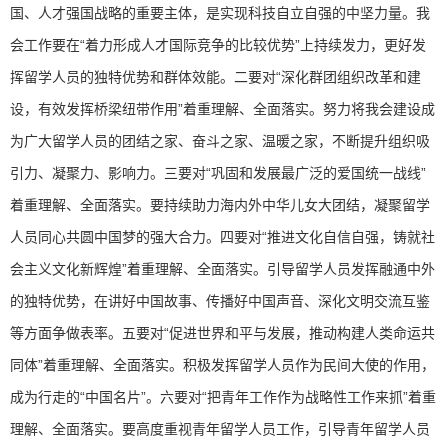
国、人才强国战略的重要主体，是实现科技自立自强的中坚力量。我
会工作要在“着力形成人才国际竞争的比较优势”上持续发力，更好发
挥留学人员的独特优势和群体效能。二要对“深化群团组织改革和建
设，有效发挥桥梁纽带作用”着重理解、全面落实。努力将我会建设成
为广大留学人员的团结之家、奋斗之家、温暖之家，不断提升组织吸
引力、凝聚力、影响力。三要对“巩固和发展最广泛的爱国统一战线”
着重理解、全面落实。要持续助力海内外中华儿女大团结，凝聚留学
人员同心共圆中国梦的强大合力。四要对“推进文化自信自强，铸就社
会主义文化新辉煌”着重理解、全面落实。引导留学人员发挥融通中外
的独特优势，在讲好中国故事、传播好中国声音、深化文明交流互鉴
等方面争做表率。五要对“促进世界和平与发展，推动构建人类命运共
同体”着重理解、全面落实。积极发挥留学人员作为民间大使的作用，
成为行走的“中国名片”。六要对“把青年工作作为战略性工作来抓”着重
理解、全面落实。要高度重视青年留学人员工作，引导青年留学人员