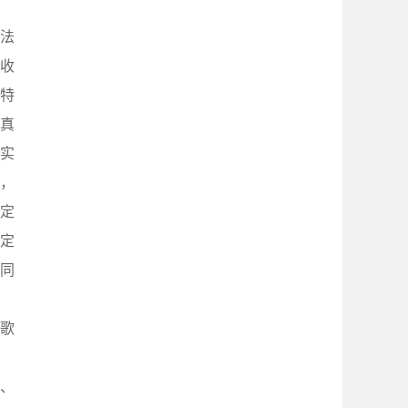
法
划收
特
真
为实
主，
定
定
同
歌
、