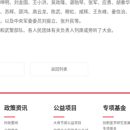
坤明、刘金国、王小洪、吴政隆、谌贻琴、张军、应勇、胡春华
、苏辉、邵鸿、高云龙、陈武、穆虹、咸辉、王东峰、姜信治、
，以及中央军委委员刘振立、张升民等。
武警部队、各人民团体有关负责人列席或旁听了大会。
返回列表
政策资讯
公益项目
专项基金
时政要闻
大骨节病公益项目
创新医学研究发
专项基金