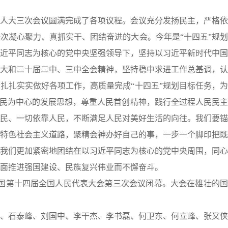
大三次会议圆满完成了各项议程。会议充分发扬民主，严格依
次凝心聚力、真抓实干、团结奋进的大会。今年是“十四五”规
近平同志为核心的党中央坚强领导下，坚持以习近平新时代中国
大和二十届二中、三中全会精神，坚持稳中求进工作总基调，认
扎扎实实做好各项工作，高质量完成“十四五”规划目标任务，
人民为中心的发展思想，尊重人民首创精神，践行全过程人民民
民、一切依靠人民，不断满足人民对美好生活的向往。我们要锚
特色社会主义道路，聚精会神办好自己的事，一步一个脚印把既
我们更加紧密地团结在以习近平同志为核心的党中央周围，同心
面推进强国建设、民族复兴伟业而不懈奋斗。
国第十四届全国人民代表大会第三次会议闭幕。大会在雄壮的国
石泰峰、刘国中、李干杰、李书磊、何卫东、何立峰、张又侠