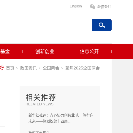
English
项基金
创新创业
信息公开
首页
政策资讯
全国两会
聚焦2025全国两会
相关推荐
RELATED NEWS
新华社社评：齐心协力创伟业 实干笃行向
未来——热烈祝贺十四届...