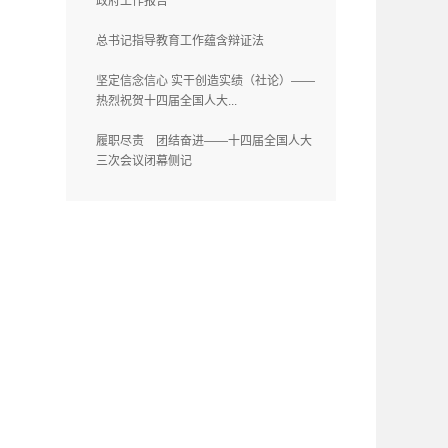
政府工作报告
总书记指导教育工作蕴含辩证法
坚定信念信心 实干创造实绩（社论）——
热烈祝贺十四届全国人大...
履职尽责 团结奋进——十四届全国人大
三次会议闭幕侧记