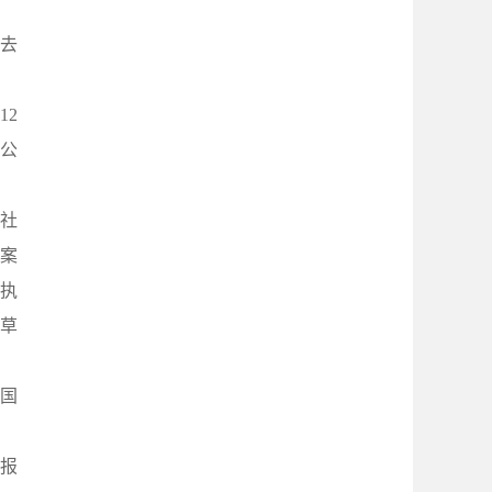
去
12
公
和社
草案
算执
算草
国
报