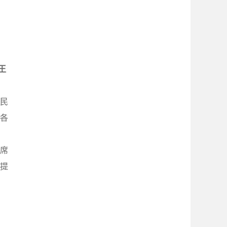
王
民
各
席
提