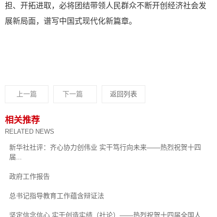
担、开拓进取，必将团结带领人民群众不断开创经济社会发
展新局面，谱写中国式现代化新篇章。
上一篇
下一篇
返回列表
相关推荐
RELATED NEWS
新华社社评：齐心协力创伟业 实干笃行向未来——热烈祝贺十四
届...
政府工作报告
总书记指导教育工作蕴含辩证法
坚定信念信心 实干创造实绩（社论）——热烈祝贺十四届全国人