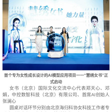
首个专为女性成长设计的AI模型应用项目一一“慧绣女书”正
式启动
女书（北京）国际文化交流中心代表郑天心、邓
娟，中控数智科技（
北京）有限公司、首席AI创始人
张澜心
圆桌对话环节分别由北京海归科协女科技工作者专