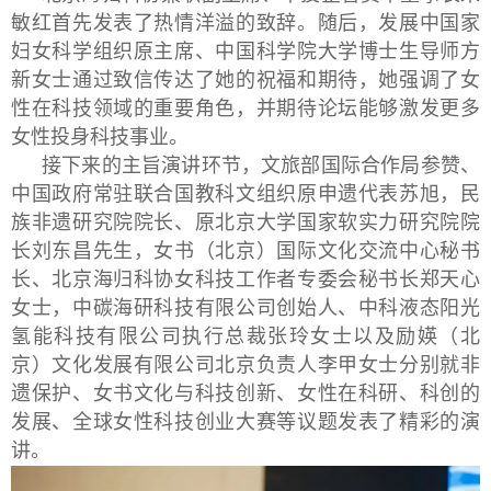
敏红首先发表了热情洋溢的致辞。随后，发展中国家
妇女科学组织原主席、中国科学院大学博士生导师方
新女士通过致信传达了她的祝福和期待，她强调了女
性在科技领域的重要角色，并期待论坛能够激发更多
女性投身科技事业。
接下来的主旨演讲环节，文旅部国际合作局参赞、
中国政府常驻联合国教科文组织原申遗代表苏旭，民
族非遗研究院院长、原北京大学国家软实力研究院院
长刘东昌先生，女书（北京）国际文化交流中心秘书
长、北京海归科协女科技工作者专委会秘书长郑天心
女士，中碳海研科技有限公司创始人、中科液态阳光
氢能科技有限公司执行总裁张玲女士以及励媖（北
京）文化发展有限公司北京负责人李甲女士分别就非
遗保护、女书文化与科技创新、女性在科研、科创的
发展、全球女性科技创业大赛等议题发表了精彩的演
讲。