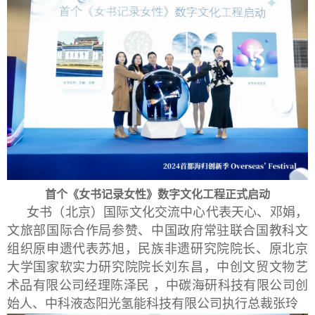
首个《女书记录女性》数字文化工程正式启动
女书（北京）国际文化交流中心代表天心、邓娟，
文旅部国际合作局参赞、中国政府常驻联合国教科文
组织原申遗代表苏旭，民族非遗研究院院长、原北京
大学国家软实力研究院院长刘东昌，中创文贸文物艺
术品有限公司经理陈泽民 ，中碳海研科技有限公司创
始人、中科液态阳光氢能科技有限公司执行总裁张玲