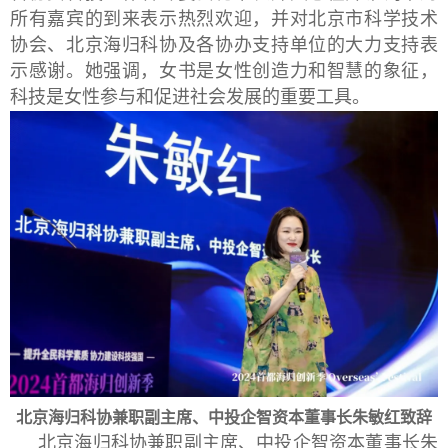
所有嘉宾的到来表示热烈欢迎，并对北京市科学技术
协会、北京海归科协及各协办支持单位的大力支持表
示感谢。她强调，女书是女性创造力和智慧的象征，
科技是女性参与和促进社会发展的重要工具。
北京海归科协兼职副主席、中投企智资本董事长朱敏红致辞
北京海归科协兼职副主席、中投企智资本董事长朱