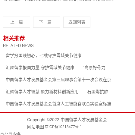
上一篇
下一篇
返回列表
相关推荐
RELATED NEWS
留学报国践初心，七载守护雪域关节健康
汇聚留学报国力量 守护雪域关节健康——“高原好骨力...
中国留学人才发展基金会第三届理事会第十一次会议在京...
汇聚留学人才智慧 聚力新材料创新应用——石墨烯抗肿...
中国留学人才发展基金会首席人工智能官联合实验室标准...
Copyright ©2022 中国留学人才发展基金会
网站地图
京ICP备10218477号-1
京公网安备