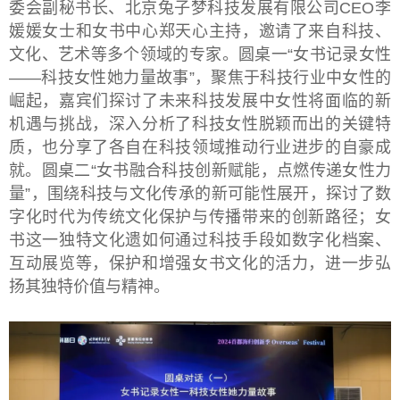
委会副秘书长、北京兔子梦科技发展有限公司CEO李
媛媛女士和女书中心郑天心主持，邀请了来自科技、
文化、艺术等多个领域的专家。圆桌一“女书记录女性
——科技女性她力量故事”，聚焦于科技行业中女性的
崛起，嘉宾们探讨了未来科技发展中女性将面临的新
机遇与挑战，深入分析了科技女性脱颖而出的关键特
质，也分享了各自在科技领域推动行业进步的自豪成
就。圆桌二“女书融合科技创新赋能，点燃传递女性力
量”，围绕科技与文化传承的新可能性展开，探讨了数
字化时代为传统文化保护与传播带来的创新路径；女
书这一独特文化遗如何通过科技手段如数字化档案、
互动展览等，保护和增强女书文化的活力，进一步弘
扬其独特价值与精神。