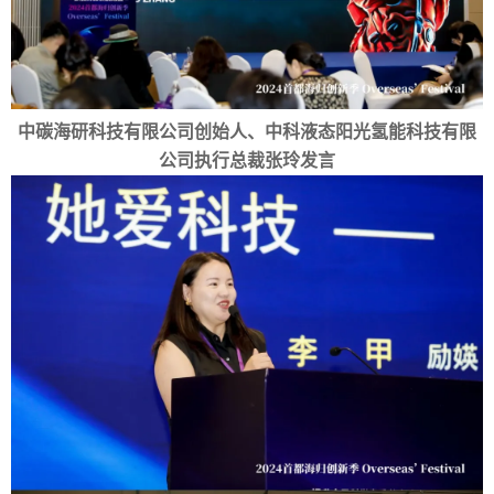
中碳海研科技有限公司创始人、中科液态阳光氢能科技有限
公司执行总裁张玲发言