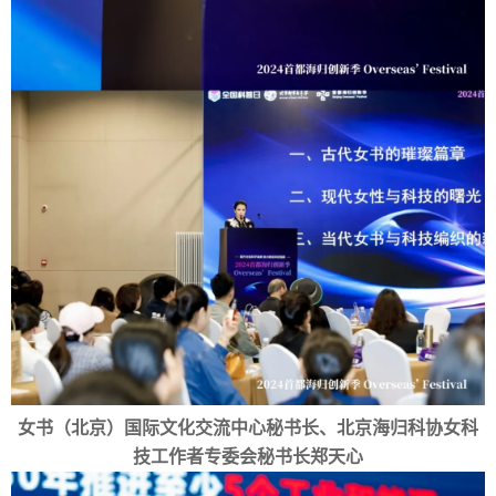
女书（北京）国际文化交流中心秘书长、北京海归科协女科
技工作者专委会秘书长郑天心