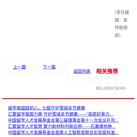
(责任编
辑：宣
传联络
部)
上一篇
下一篇
相关推荐
返回列表
RELATED NEWS
留学报国践初心，七载守护雪域关节健康
汇聚留学报国力量 守护雪域关节健康——“高原好骨力...
中国留学人才发展基金会第三届理事会第十一次会议在京...
汇聚留学人才智慧 聚力新材料创新应用——石墨烯抗肿...
中国留学人才发展基金会首席人工智能官联合实验室标准...