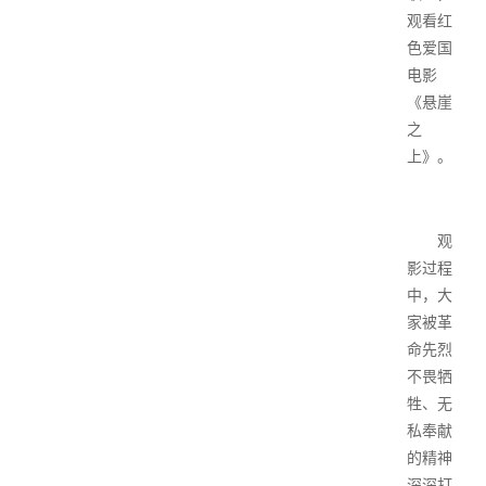
观看红
色爱国
电影
《悬崖
之
上》。
观
影过程
中，大
家被革
命先烈
不畏牺
牲、无
私奉献
的精神
深深打