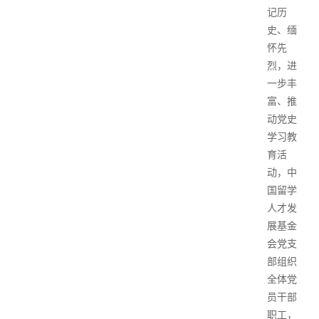
记历
史、缅
怀先
烈，进
一步丰
富、推
动党史
学习教
育活
动，中
国留学
人才发
展基金
会党支
部组织
全体党
员干部
职工，