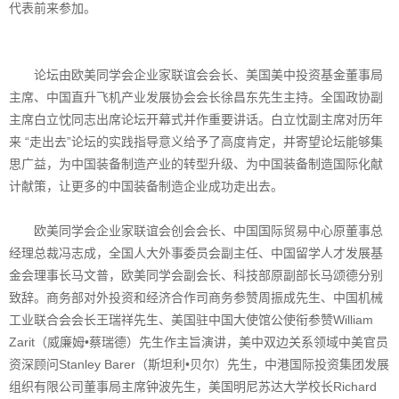
代表前来参加。
论坛由欧美同学会企业家联谊会会长、美国美中投资基金董事局
主席、中国直升飞机产业发展协会会长徐昌东先生主持。全国政协副
主席白立忱同志出席论坛开幕式并作重要讲话。白立忱副主席对历年
来 “走出去”论坛的实践指导意义给予了高度肯定，并寄望论坛能够集
思广益，为中国装备制造产业的转型升级、为中国装备制造国际化献
计献策，让更多的中国装备制造企业成功走出去。
欧美同学会企业家联谊会创会会长、中国国际贸易中心原董事总
经理总裁冯志成，全国人大外事委员会副主任、中国留学人才发展基
金会理事长马文普，欧美同学会副会长、科技部原副部长马颂德分别
致辞。商务部对外投资和经济合作司商务参赞周振成先生、中国机械
工业联合会会长王瑞祥先生、美国驻中国大使馆公使衔参赞William
Zarit（威廉姆•蔡瑞德）先生作主旨演讲，美中双边关系领域中美官员
资深顾问Stanley Barer（斯坦利•贝尔）先生，中港国际投资集团发展
组织有限公司董事局主席钟波先生，美国明尼苏达大学校长Richard