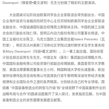
Davenport（理查德•戴文波特）先生分别做了精彩的主题演讲。
大会圆桌论坛阶段由欧美同学会企业家联谊会常务副会长、中国
企业海外投资与金融风险研究中心主任邓旭和欧美同学会企业家联谊
会副会长、中国诚通国际副总经理周立群联袂主持。中国机械工业联
合会执行副会长陆仁琪，昆明云内动力股份有限公司董事长杨波，中
国工业报社社长陈卫，乌克兰国防工业集团总裁Valerii Petrenko（瓦
烈里），明尼苏达州奥斯汀河岸社区学院过渡时期学术及学生事务校
长Mary Davenport（玛丽•戴文波特），三一重工副总裁、国际经营
计划总部总监贺东东先生，中国北车（唐车）集团副总经理甄大伟，
中国国际金融有限公司投资银行部副总经理姚纲，美国爱荷华大学教
授、美国法摩康集团董事长王小村，韩国韩瑞大学校长咸基善，新加
坡仲信博伟投资咨询有限公司首席执行官牛黎明等深谙世界经济发展
规律和企业国际合作之道的各界精英，分别结合自己的专业领域，围
绕着 “中国装备制造业的转型与升级”和“全球视野下中国装备制作业的
战略布局与合作”的圆桌话题展开了深入探讨，发表独到见解，为中国
装备制造企业的良性健康发展建言献策。