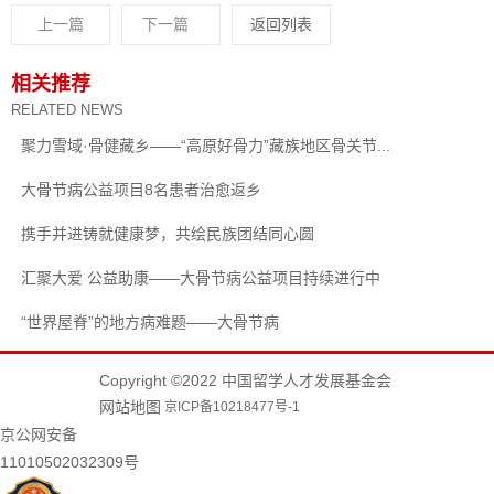
上一篇
下一篇
返回列表
相关推荐
RELATED NEWS
聚力雪域·骨健藏乡——“高原好骨力”藏族地区骨关节...
大骨节病公益项目8名患者治愈返乡
携手并进铸就健康梦，共绘民族团结同心圆
汇聚大爱 公益助康——大骨节病公益项目持续进行中
“世界屋脊”的地方病难题——大骨节病
Copyright ©2022 中国留学人才发展基金会
网站地图
京ICP备10218477号-1
京公网安备
11010502032309号