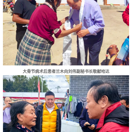
大骨节病术后患者兰木向刘伟副秘书长敬献哈达