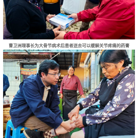
曹卫洲理事长为大骨节病术后患者送去可以缓解关节疼痛的药膏