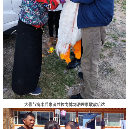
大骨节病术后患者共拉向林剑浩理事敬献哈达