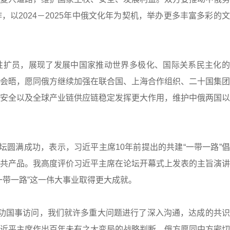
以2024－2025年中俄文化年为契机，举办更多丰富多彩的
性扩员，展现了发展中国家推动世界多极化、国际关系民主化的
会晤，愿同俄方继续加强在联合国、上海合作组织、二十国集团
安全以及全球产业链供应链稳定发挥更大作用，维护中俄两国以
坛圆满成功，表示，习近平主席10年前提出的共建“一带一路”
共产品。我高度评价习近平主席在论坛开幕式上发表的主旨演讲
一带一路”这一伟大事业取得更大成就。
功国事访问，我们就许多重大问题进行了深入沟通，达成的共识
近平主席作出百年未有之大变局的战略判断。俄方愿同中方密切