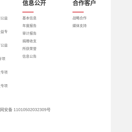
信息公开
合作客户
展公益
基本信息
战略合作
年度报告
媒体支持
公益专
审计报告
捐赠收支
育公益
所获荣誉
信息公告
专项
益专项
益专项
究公益
网安备 11010502032309号
交流公
高质量