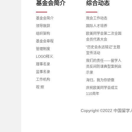
基金会简介
综合动态
基金会简介
我会工作动态
领导致辞
国际人才培养
组织架构
欧美同学会第二次全国
会员代表大会
基金会章程
“历史会永远铭记”主题
管理制度
宣传活动
LOGO释义
我们的责任——留学人
理事名录
员反间防谍典型案例启
监事名录
示录
工作机构
海归，我为你骄傲
视 频
庆祝欧美同学会成立
110周年
理事会、监事会成员学
习党的二十大精神心得
Copyright ©2022 中
体会
理事动态
留学人才动态