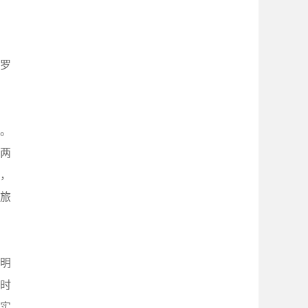
俄罗
持。
为两
接，
境旅
明
时
实