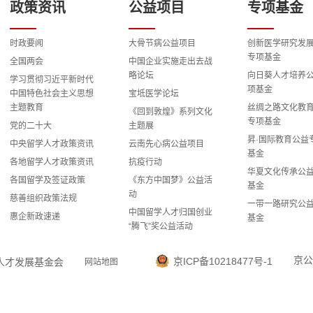
政策资讯
公益项目
专项基金
时政要闻
大骨节病公益项目
创新医学研究发
专项基金
全国两会
中国企业实施走出去战
略论坛
向日葵人才培养
学习贯彻习近平新时代
项基金
中国特色社会主义思想
宝坻医学论坛
主题教育
丝绸之路文化教
《回到敦煌》系列文化
专项基金
党的二十大
主题展
昇·国际教育公益
中央留学人才政策资讯
云南先心病公益项目
基金
各地留学人才政策资讯
抗疫行动
华夏文化传承公
各国留学及签证政策
《东方中国梦》公益活
基金
动
慈善组织政策法规
一带一路研究公
中国留学人才归国创业
惠企新政速递
基金
“腾飞”奖公益活动
科教兴国战略研
留学报国之路全国演讲
专项基金
报告公益活动
京公
京ICP备10218477号-1
国留学人才发展基金会
网站地图
智慧能源与国际
“雅安地震”心理援助专
益专项基金
家志愿团公益项目
数字经济和产业
“海归服务中国——情