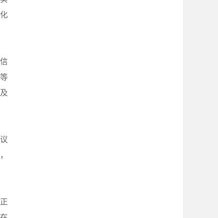
文化
信
等
及
倡议
，
正
在