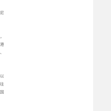
的尼
来，
、港
、
以
往
国