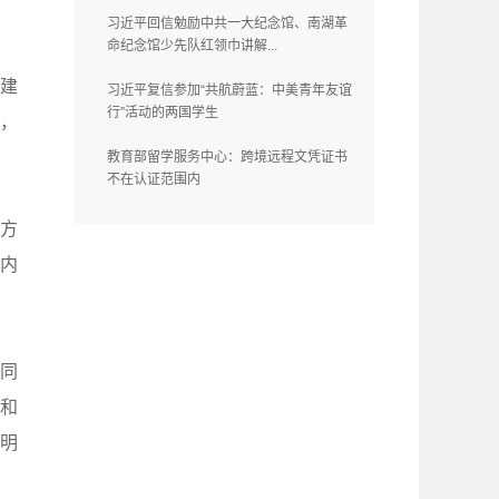
习近平回信勉励中共一大纪念馆、南湖革
命纪念馆少先队红领巾讲解...
建
习近平复信参加“共航蔚蓝：中美青年友谊
行”活动的两国学生
，
教育部留学服务中心：跨境远程文凭证书
不在认证范围内
方
内
同
和
明