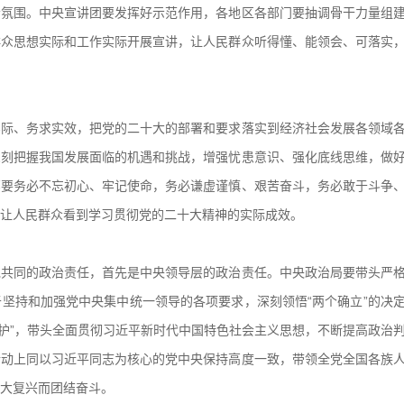
会氛围。中央宣讲团要发挥好示范作用，各地区各部门要抽调骨干力量组
群众思想实际和工作实际开展宣讲，让人民群众听得懂、能领会、可落实
、务求实效，把党的二十大的部署和要求落实到经济社会发展各领域
深刻把握我国发展面临的机遇和挑战，增强忧患意识、强化底线思维，做
部要务必不忘初心、牢记使命，务必谦虚谨慎、艰苦奋斗，务必敢于斗争
让人民群众看到学习贯彻党的二十大精神的实际成效。
同的政治责任，首先是中央领导层的政治责任。中央政治局要带头严
坚持和加强党中央集中统一领导的各项要求，深刻领悟“两个确立”的决
个维护”，带头全面贯彻习近平新时代中国特色社会主义思想，不断提高政治
行动上同以习近平同志为核心的党中央保持高度一致，带领全党全国各族
大复兴而团结奋斗。