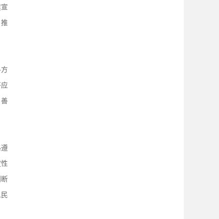
建宣
，推
各方
好应
、善
格遵
定性
判断
人民