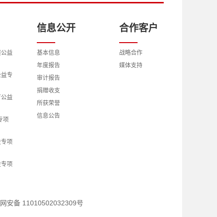
信息公开
合作客户
展公益
基本信息
战略合作
年度报告
媒体支持
公益专
审计报告
捐赠收支
育公益
所获荣誉
信息公告
专项
益专项
益专项
究公益
网安备 11010502032309号
交流公