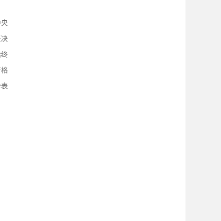
中央
坚决
始终
严格
作表