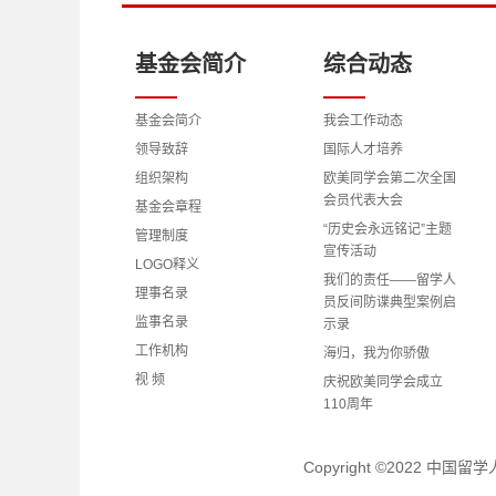
基金会简介
综合动态
基金会简介
我会工作动态
领导致辞
国际人才培养
组织架构
欧美同学会第二次全国
会员代表大会
基金会章程
“历史会永远铭记”主题
管理制度
宣传活动
LOGO释义
我们的责任——留学人
理事名录
员反间防谍典型案例启
监事名录
示录
工作机构
海归，我为你骄傲
视 频
庆祝欧美同学会成立
110周年
理事会、监事会成员学
习党的二十大精神心得
Copyright ©2022 中
体会