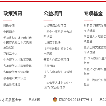
政策资讯
公益项目
专项基金
时政要闻
大骨节病公益项目
创新医学研究发
专项基金
全国两会
中国企业实施走出去战
略论坛
向日葵人才培养
学习贯彻习近平新时代
项基金
中国特色社会主义思想
宝坻医学论坛
主题教育
丝绸之路文化教
《回到敦煌》系列文化
专项基金
党的二十大
主题展
昇·国际教育公益
中央留学人才政策资讯
云南先心病公益项目
基金
各地留学人才政策资讯
抗疫行动
华夏文化传承公
各国留学及签证政策
《东方中国梦》公益活
基金
动
慈善组织政策法规
一带一路研究公
中国留学人才归国创业
惠企新政速递
基金
“腾飞”奖公益活动
科教兴国战略研
留学报国之路全国演讲
专项基金
报告公益活动
京公
京ICP备10218477号-1
国留学人才发展基金会
网站地图
智慧能源与国际
“雅安地震”心理援助专