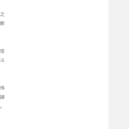
之
断
信
斗
伟
踔
。