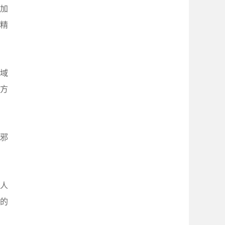
加
争精
域
方
邪
人
的