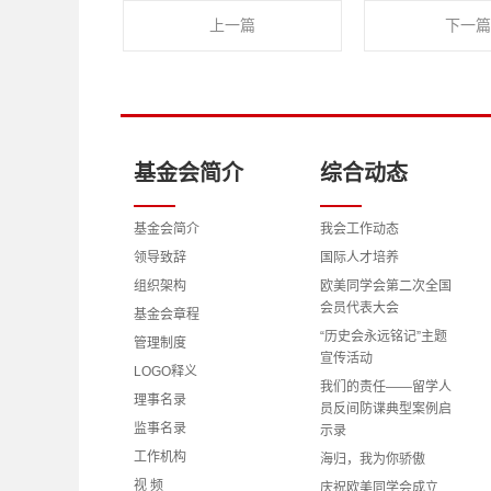
上一篇
下一篇
基金会简介
综合动态
基金会简介
我会工作动态
领导致辞
国际人才培养
组织架构
欧美同学会第二次全国
会员代表大会
基金会章程
“历史会永远铭记”主题
管理制度
宣传活动
LOGO释义
我们的责任——留学人
理事名录
员反间防谍典型案例启
监事名录
示录
工作机构
海归，我为你骄傲
视 频
庆祝欧美同学会成立