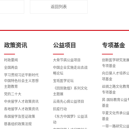
返回列表
政策资讯
公益项目
专项基金
时政要闻
大骨节病公益项目
创新医学研究发
专项基金
全国两会
中国企业实施走出去战
略论坛
向日葵人才培养
学习贯彻习近平新时代
项基金
中国特色社会主义思想
宝坻医学论坛
主题教育
丝绸之路文化教
《回到敦煌》系列文化
专项基金
党的二十大
主题展
昇·国际教育公益
中央留学人才政策资讯
云南先心病公益项目
基金
各地留学人才政策资讯
抗疫行动
华夏文化传承公
各国留学及签证政策
《东方中国梦》公益活
基金
动
慈善组织政策法规
一带一路研究公