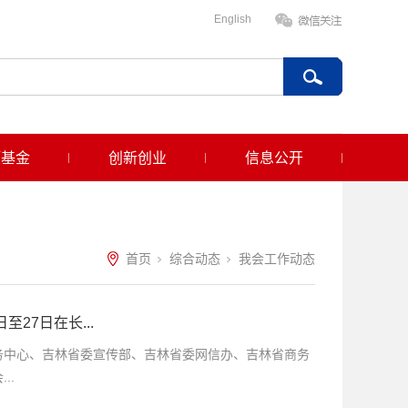
English
项基金
创新创业
信息公开
首页
综合动态
我会工作动态
至27日在长...
务中心、吉林省委宣传部、吉林省委网信办、吉林省商务
..