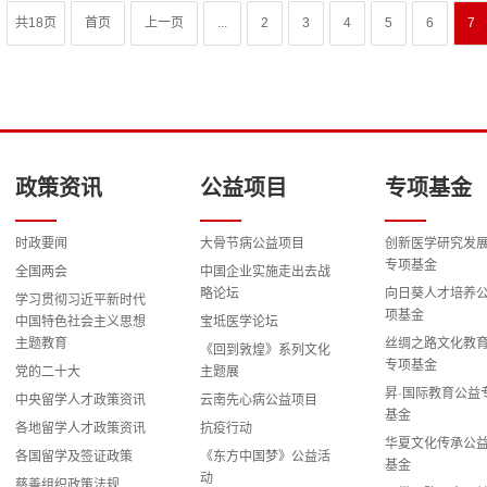
共18页
首页
上一页
...
2
3
4
5
6
7
政策资讯
公益项目
专项基金
时政要闻
大骨节病公益项目
创新医学研究发
专项基金
全国两会
中国企业实施走出去战
略论坛
向日葵人才培养
学习贯彻习近平新时代
项基金
中国特色社会主义思想
宝坻医学论坛
主题教育
丝绸之路文化教
《回到敦煌》系列文化
专项基金
党的二十大
主题展
昇·国际教育公益
中央留学人才政策资讯
云南先心病公益项目
基金
各地留学人才政策资讯
抗疫行动
华夏文化传承公
各国留学及签证政策
《东方中国梦》公益活
基金
动
慈善组织政策法规