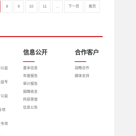
8
9
10
11
...
下一页
尾页
信息公开
合作客户
展公益
基本信息
战略合作
年度报告
媒体支持
公益专
审计报告
捐赠收支
育公益
所获荣誉
信息公告
专项
益专项