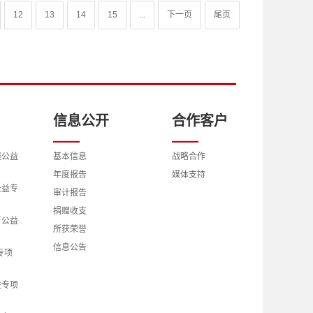
12
13
14
15
...
下一页
尾页
信息公开
合作客户
展公益
基本信息
战略合作
年度报告
媒体支持
公益专
审计报告
捐赠收支
育公益
所获荣誉
信息公告
专项
益专项