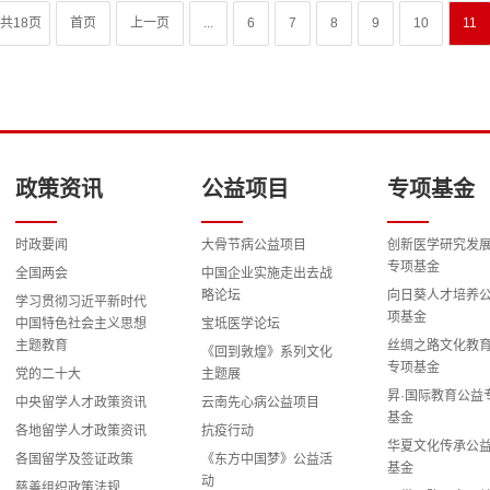
共18页
首页
上一页
...
6
7
8
9
10
11
政策资讯
公益项目
专项基金
时政要闻
大骨节病公益项目
创新医学研究发
专项基金
全国两会
中国企业实施走出去战
略论坛
向日葵人才培养
学习贯彻习近平新时代
项基金
中国特色社会主义思想
宝坻医学论坛
主题教育
丝绸之路文化教
《回到敦煌》系列文化
专项基金
党的二十大
主题展
昇·国际教育公益
中央留学人才政策资讯
云南先心病公益项目
基金
各地留学人才政策资讯
抗疫行动
华夏文化传承公
各国留学及签证政策
《东方中国梦》公益活
基金
动
慈善组织政策法规