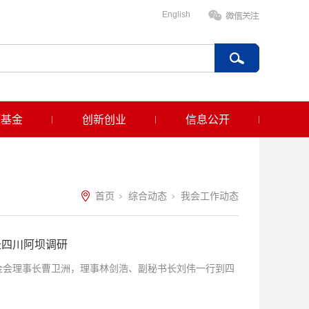
English
项基金
创新创业
信息公开
首页
综合动态
我会工作动态
赴四川阿坝调研
基金会理事长曹卫洲，理事林剑浩、副秘书长刘伟一行到四