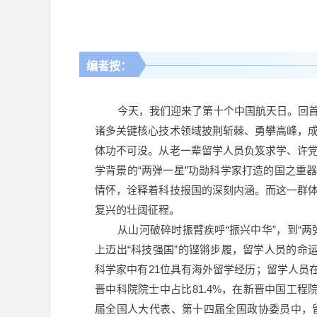
编者按：
今天，我们迎来了第十个中国航天日。回
诸多关键核心技术领域披荆斩棘、勇攀高峰，
体功不可没。从老一辈留学人员负笈求学、许
学背景的“两弹一星”功勋科学家打造的国之重
情怀，诠释着科技报国的深刻内涵。而这一群
复兴的壮阔征程。
从山河破碎时振臂疾呼“振兴中华”，到“
上迈出“科技强国”的铿锵步履，留学人员的命运
科学家中有21位具有海外留学经历；留学人员在2
晋中科院院士中占比81.4%，在新晋中国工程
届全国人大代表、第十四届全国政协委员中，留