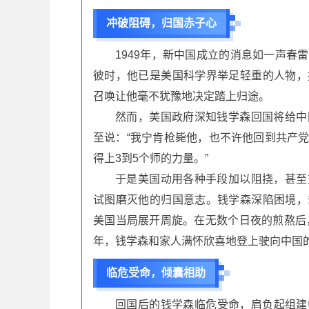
冲破阻碍，归国赤子心
1949年，新中国成立的消息如一声春
彼时，他已是美国科学界举足轻重的人物，
召唤让他毫不犹豫地决定踏上归途。
然而，美国政府深知钱学森回国将给中
至说：“我宁肯枪毙他，也不许他回到共产
得上3到5个师的力量。”
于是美国动用各种手段加以阻挠，甚至
试图磨灭他的归国意志。钱学森深陷困境，
美国当局展开周旋。在无数个日夜的煎熬后，
年，钱学森和家人满怀欣喜地登上驶向中国
临危受命，倾囊相助
回国后的钱学森临危受命，肩负起组建