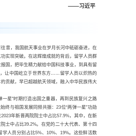
——习近平
首往昔，我国航天事业在岁月长河中砥砺奋进，在
成功实现突破。在这辉煌成就的背后，留学人员群
党报国，把毕生精力献给中国科技事业，到具有留
器，让中国屹立于世界东方……留学人员以炽热的
体的贡献，早已超越航天领域，融入中华民族伟大
两弹一星”时期打造出国之重器，再到民族复兴之路
始终与祖国发展同频共振：23位“两弹一星”功勋
023年新晋两院院士中占比57.9%，其中，在新
院院士中占比39.2%。在党的二十大代表、第十四
学人员分别占比5%、10%、19%。这些鲜活数