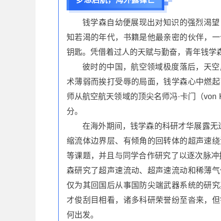
钱学森自幼便展现出对知识的强烈渴望
知若渴的年代，书籍是他最亲密的伙伴，一
钥匙。凭借着过人的天赋与勤奋，青年钱学
彼时的中国，航空领域极度落后，天空
术薄弱而挨打受辱的局面，钱学森心中燃起
师从航空航天领域的顶尖名师冯·卡门（von 
分。
在海外期间，钱学森的科研才华展露无遗。
缩流体边界层、有倾角的回转体的超声速绕
等课题，并且与同学合作研究了以逐次脉冲推
森研究了超声速流动、超声速流动和稀薄气
仅为其回国后从事国防尖端武器系统的研究
才俊刮目相看，诸多科研荣誉纷至沓来，但
何出发。