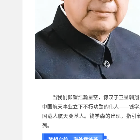
当我们仰望浩瀚星空，惊叹于卫星翱翔
中国航天事业立下不朽功勋的伟人——钱学
国载人航天奠基人。钱学森的出现，指引
列。
梦想启航，海外露锋芒