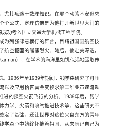
，尤其痴迷于数理知识。在那个动荡不安但求
个个公式、定理仿佛是为他打开新世界大门的
森成功考入国立交通大学机械工程学院。
成为列强肆意横行的舞台，目睹祖国因航空技
了航空报国的熊熊烈火。随后，他赴美深造，
Karman），在学术的海洋里如饥似渴地汲取养
1936年至1939年期间，钱学森研究了可压
流以及应用恰普雷金变换求解二维亚声速流动
进的探空火箭飞行的分析。1939年后，钱学
体力学、火箭和喷气推进技术等。这些研究不
奠定了基础，还让世界对这位来自东方的青年
钱学森心中始终怀揣着祖国，从未忘记自己为