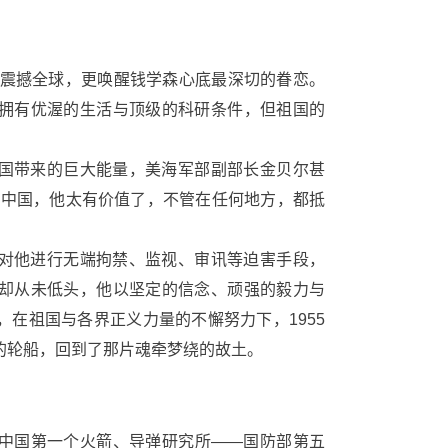
雷震撼全球，更唤醒钱学森心底最深切的眷恋。
拥有优渥的生活与顶级的科研条件，但祖国的
国带来的巨大能量，美海军部副部长金贝尔甚
党中国，他太有价值了，不管在任何地方，都抵
对他进行无端拘禁、监视、审讯等迫害手段，
却从未低头，他以坚定的信念、顽强的毅力与
在祖国与各界正义力量的不懈努力下，1955
的轮船，回到了那片魂牵梦绕的故土。
中国第一个火箭、导弹研究所——国防部第五