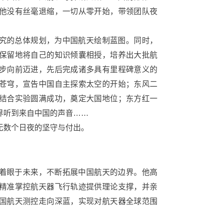
他没有丝毫退缩，一切从零开始，带领团队夜
究的总体规划，为中国航天绘制蓝图。同时，
保留地将自己的知识倾囊相授，培养出大批航
步向前迈进，先后完成诸多具有里程碑意义的
苍穹，宣告中国自主探索太空的开始；东风二
结合实验圆满成功，奠定大国地位；东方红一
界听到来自中国的声音……
无数个日夜的坚守与付出。
着眼于未来，不断拓展中国航天的边界。他高
精准掌控航天器飞行轨迹提供理论支撑，并亲
国航天测控走向深蓝，实现对航天器全球范围