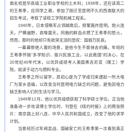
南名校昆华高级工业职业学校的土木科；1938年，还在读高二
的王希季，应同学之邀，参加了刚迁至昆明不久的西南联大的
招生考试，考取了该校工学院机械工程系。
1940年，日本侵略军占领越南后，频繁轰炸昆明。炮火连
天，尸横遍野，哀嚎震天。同胞的鲜血点燃了王希季的怒火，
然而，那时的他却只有欲哭无泪的悲叹：国弱万民哀。
一幕幕惨绝人寰的场景，是他今生不曾抹去的痛。年轻的
王希季怀揣“多学知识、振兴民族工业，以此救国”的决心，在
20世纪40年代末，以优异成绩考入美国弗吉尼亚（理工）学
院，就读于动力与燃料专业。
王希季之所以留学，其初心是为了学成归来建起一所大电
厂为家乡造福，以改变当时昆明电力缺乏的问题，避免因电力
缺乏影响人们的生活与学习。
1949年12月，他以优异成绩获取了科学硕士学位。正当他
准备进一步攻读博士学位时，刊登在《纽约时报》上的两张照
片：南京路上好八连、中华人民共和国成立，改变了他的求学
计划。
当曾经历过军阀混战、国破家亡的王希季第一次看到真正