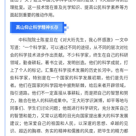
理批复。这一技术馆在
普及光学知识、提高公民科学素养等方
面起到重要的推动作用。
高山仰止科学精神长存
中科院院士陈星旦在《对大珩先生，我心怀感激》一文中
写道：“一个科学家，可以通过不同的途径，从不同的层次对社
会的科学技术进步作出贡献。不少科学家，终生在自己的科研
领域，勤奋耕耘，著书立说，发明创造。他们的科学成就，打
上了个人的标记，汇集在科学技术发展的历史长河中。也有一
些科学家，特别是在一个国家的科学发展初期，他们是先行
者。他们在国家的科学园地中披荆斩棘，给后来者开辟领域，
指引道路。他们不一定直接从事耕耘，而是把自己的智慧和努
力，融合在他人的科研成果中。”王大珩学识渊博，却平等地与
同事们、学生们讨论问题；他既进行科学研究，充分发挥自己
的智慧和能力，又常以远瞻的目光向国家提出重大的科学发展
建议；他深爱自己的祖国和人民，以深邃的思想、卓越的见
识、超迈的胸襟、务实的精神和儒雅的风度，把毕生的精力都