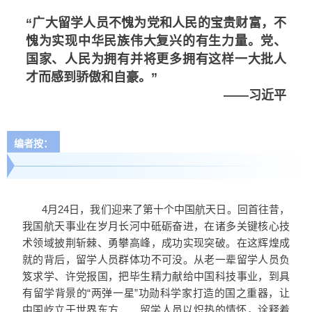
“广大留学人员不愧为党和人民的宝贵财富，不
愧为实现中华民族伟大复兴的有生力量。党、
国家、人民为拥有并将更多拥有这样一大批人
才而感到骄傲和自豪。”
——习近平
编者按：
4月24日，我们迎来了第十个中国航天日。回首往昔，
我国航天事业在岁月长河中砥砺奋进，在诸多关键核心技
术领域披荆斩棘、勇攀高峰，成功实现突破。在这辉煌成
就的背后，留学人员群体功不可没。从老一辈留学人员负
笈求学、许党报国，把毕生精力献给中国科技事业，到具
有留学背景的“两弹一星”功勋科学家打造的国之重器，让
中国屹立于世界东方……留学人员以炽热的情怀，诠释着