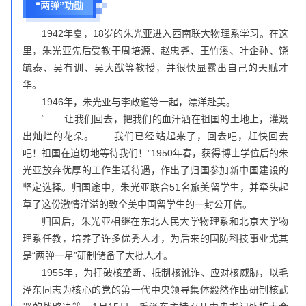
“两弹”功勋
1942年夏，18岁的朱光亚进入西南联大物理系学习。在这
里，朱光亚先后受教于周培源、赵忠尧、王竹溪、叶企孙、饶
毓泰、吴有训、吴大猷等教授，并很快显露出自己的天赋才
华。
1946年，朱光亚与李政道等一起，漂洋赴美。
“……让我们回去，把我们的血汗洒在祖国的土地上，灌溉
出灿烂的花朵。……我们已经站起来了，回去吧，赶快回去
吧！祖国在迫切地等待我们！”1950年春，获得博士学位后的朱
光亚放弃优厚的工作生活待遇，作出了归国参加新中国建设的
坚定选择。归国途中，朱光亚联合51名旅美留学生，并牵头起
草了这份激情洋溢的致全美中国留学生的一封公开信。
归国后，朱光亚相继在东北人民大学物理系和北京大学物
理系任教，培养了许多优秀人才，为后来的国防科技事业尤其
是“两弹一星”研制储备了大批人才。
1955年，为打破核垄断、抵制核讹诈、应对核威胁，以毛
泽东同志为核心的党的第一代中央领导集体毅然作出研制核武