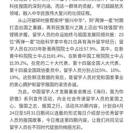
科技报国的深刻内涵。而这一群体的贡献，早已超越航天
领域，融入中华民族伟大复兴的壮阔征程。
从山河破碎时振臂疾呼“振兴中华”，到“两弹一星”时期
打造出国之重器，再到民族复兴之路上迈出“科技强国”的
铿锵步履，留学人员的命运始终与祖国发展同频共振：23
位“两弹一星”功勋科学家中有21位具有海外留学经历；留
学人员在2023年新晋两院院士中占比57.9%，其中，在新
晋中科院院士中占比81.4%，在新晋中国工程院院士中占
比39.2%。在党的二十大代表、第十四届全国人大代表、
第十四届全国政协委员中，留学人员分别占比5%、10%、
19%。这些鲜活数据的背后，是留学人员对党和国家事业
的衷心拥护和留学报国的滚烫赤诚。
为此，中国留学人才发展基金会推出《海归，我为你
骄傲》系列宣传活动，向全社会传递留学人员的爱国之
心、强国之志、报国之行。活动共35期内容，计划自4月
24日至5月31日期间以连载的形式每日介绍部分优秀留学
人员的报国故事，今日推送第四期内容，让我们共同见证
留学人员在不同时代绽放的绚丽光彩。