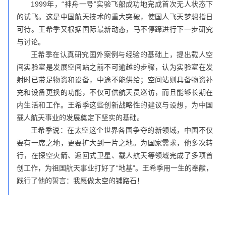
1999年，“神舟一号”实验飞船成功地完成首次无人状态下
的试飞。这是中国航天技术的重大突破，使国人飞天梦想指日
可待。王希季又根据国际最新动态，马不停蹄进行下一步研究
与讨论。
王希季在认真研究国外案例与经验的基础上，提出载人空
间实验室是发展空间站之前不可逾越的步骤，认为实验室在发
射时已带足物资和设备，中途不能供给；空间站则具备物资补
充和设备更换的功能，不仅可供航天员巡访，而且能够长期在
内生活和工作。王希季这些创新战略性的建议与设想，为中国
载人航天事业的发展奠定下坚实的基础。
王希季说：在太空这个世界各国争夺的新领域，中国不仅
要有一席之地，更要扩大到一片之地。为国家需求，他多次转
行，在探空火箭、返回式卫星、载人航天等领域完成了多项首
创工作，为祖国航天事业打好了“地基”。王希季用一生的奉献，
践行了他的誓言：我愿做太空的铺路石！