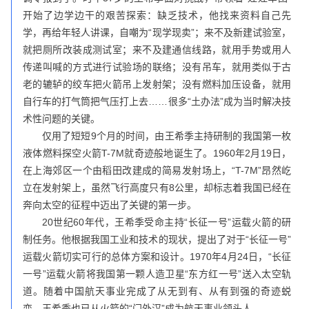
开始了边学边干的艰苦探索：缺乏技术，他找来资料自己先
学，再给年轻人讲课，自嘲为“现学现卖”；来不及新建试验室，
就把厕所改装成测试室；来不及建通信线路，就用手势或用人
传递叫喊的方式进行试验场的联络；没有吊车，就用类似于古
老的辘轳的绞车把火箭吊上发射架；没有燃料加压设备，就用
自行车的打气筒把气压打上去……很多“土办法”成为当时解决技
术性问题的关键。
仅用了短短9个月的时间，由王希季主持研制的我国第一枚
液体燃料探空火箭T-7M就奇迹般地诞生了。1960年2月19日，
在上海郊区一个由稻田改建成的简易发射场上，“T-7M”昂然屹
立在发射架上，虽然飞行高度只有8公里，却标志着我国已经在
奔向太空的征程中迈出了关键的第一步。
20世纪60年代，王希季受命主持“长征一号”运载火箭的研
制任务。他根据我国工业和技术的现状，提出了对于“长征一号”
运载火箭切实可行的总体方案和设计。1970年4月24日，“长征
一号”运载火箭将我国第一颗人造卫星“东方红一号”送入太空轨
道。随着中国航天事业完成了从无到有、从有到强的奇迹蜕
变，王希季也已从火箭的“门外汉”成为航天事业领头人。