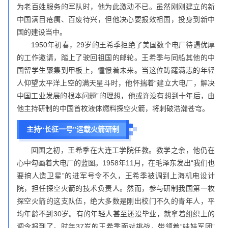
为老百姓服务的军队时，他为此激动不已。虽然刚刚建立的新
中国满目疮痍、百废待兴，但他决心要报效祖国，投身到新中
国的建设当中。
1950年初春，29岁的王希季拒绝了美国数个电厂待遇优厚
的工作邀请，踏上了驶回祖国的邮轮。王希季与同船其他的中
国留学生聚集到甲板上，憧憬着未来。当这位踌躇满志的年轻
人仰望太平洋上空的满天星斗时，他怀揣着“建立大电厂，解决
中国工业发展的根本问题”的理想，他或许没有想到十年后，由
他主持研制的中国首枚液体燃料探空火箭，将刺破浩瀚苍穹。
主持“长征一号”运载火箭研制
回国之初，王希季在大连工学院任教。教学之余，他仍在
心中勾画着大电厂的蓝图。1958年11月，在毛泽东发出“我们也
要搞人造卫星”的进军号令不久，王希季被调到上海机电设计
院，担任探空火箭的技术负责人。然而，参与研制我国第一枚
探空火箭的这支队伍，绝大多数是刚出校门不久的青年人，平
均年龄不到30岁。有的年轻人甚至还没毕业，就拿着组织上的
调令报到了。时年37岁的王希季面对挑战，带领着“娃娃军团”