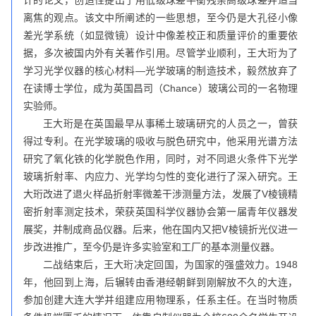
计的论文，创造性提出了用低级球差平衡残余高级球差并适当
离焦的观点。该文中所阐述的一些思想，至今仍是大孔径小像
差光学系统（如显微镜）设计中像差校正和质量评价的重要依
据，多次被国内外有关著作引用。尽管学业顺利，王大珩为了
学习光学仪器的核心材料—光学玻璃的制造技术，毅然放弃了
在读博士学位，成为英国昌司（Chance）玻璃公司的一名物理
实验师。
王大珩是在英国最早从事稀土玻璃研究的人员之一，曾获
得过专利。在光学玻璃的吸收与脱色研究中，他采用光谱方法
研究了氧化铁的化学脱色作用，同时，对不同退火条件下光学
玻璃折射率、内应力、光学均匀性的变化进行了深入研究。王
大珩改进了退火样品折射率微差干涉测量方法，发展了V棱镜精
密折射率测定技术，荣获英国科学仪器协会第一届青年仪器发
展奖，并制成商品仪器。后来，他在国内又把V棱镜折光仪进一
步改进推广，至今仍是许多实验室和工厂的基本测量仪器。
二战结束后，王大珩决定回国，为国家的强盛效力。1948
年，他回到上海，后辗转由香港经朝鲜到刚解放不久的大连，
参加创建大连大学并组建应用物理系，任系主任。在当时物质