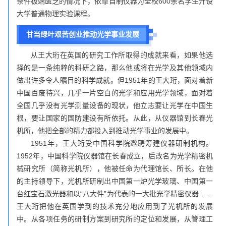
条件极端匮乏的情况下，依靠自制仪器为全校600余名学生开设
大学普通物理实验课程。
甘当绿叶艰苦创业推动光学事业发展
从王大珩在英国的研究工作所取得的成就来看，如果他选
择的是一条纯粹的科研之路，那么他或将在光学及其他领域内
做出许多令人瞩目的科学成就。但1951年的王大珩，面对着新
中国百废待兴，几乎一片空白的光学和应用光学领域，面对着
全国几乎没有光学测量设备的现状，他立志要让光学在中国生
根，要让国家的国防建设有所依托。从此，从仪器馆到长春光
机所，他把全部的精力都投入到推动光学事业的发展中。
1951年，王大珩受中国科学院邀聘筹建仪器研制机构。
1952年，中国科学院仪器馆在长春成立，后改名为光学精密机
械研究所（简称光机所），他被任命为代理馆长、所长。在他
的主持领导下，光机所研制出中国第一炉光学玻璃、中国第一
台红宝石激光器和以“八大件”为代表的一大批光学精密仪器……
王大珩把他在英国学到的技术充分地应用到了光机所的发展
中。从各项任务的研制方案到研究所的定位和发展，从管理工