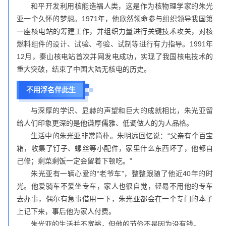
和平开发利用核能造福人类，这是作为核物理学家的朱光
亚一个久怀的梦想。1971年，他欣然领命参与组织领导我国第
一座核电站的筹建工作，并组织力量进行关键技术攻关，对核
燃料组件的设计、试验、考验、试制等进行有力指导。1991年
12月，秦山核电站首次并网发电成功，实现了我国核电技术的
重大突破，结束了中国大陆无核电的历史。
不用浮名伴此生
与深厚的学识、显赫的声望和巨大的成就相比，朱光亚留
给人们印象更深的是他谦厚儒雅、低调做人的为人品格。
生活中的朱光亚非常简朴。朱明远回忆说：“父亲有个百宝
箱，收集了钉子、螺丝等小配件，家里什么东西坏了，他都自
己修；剩菜剩饭一定会留着下顿吃。”
朱光亚有一辆心爱的“老爷车”，整整跟随了他近40年的时
光。他爱骑车不爱坐专车，家人也很自觉，轻易不用他的专车
去办事，偶尔有急事借用一下，朱光亚都会在一个专门的本子
上记下来，事后他为家人付费。
朱光亚的生活并不宽裕，但他的节俭不是因为没有钱。