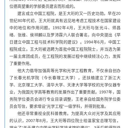
位德高望重的学部委员建言而形成的。
建言成立中国工程院，是王大珩的又一历史功勋。早在20
世纪80年代初，王大珩就具有远见地考虑工程技术在国家建设
中的地位和作用问题。1992年4月，王大珩与张光斗、师昌
绪、张维、侯祥麟以及罗沛霖六人联合署名，向中央提出《早
日建立中国工程与技术科学院的建议》。1994年6月，中国工
程院成立。王大珩被选聘为首批中国工程院院士，并当选为第
一届主席团成员，在工程院的发展过程中继续倾注心力，发挥
了重要作用。
他大力倡导加强高等光学和光学工程教育，不仅亲自创办
了长春光机学院（今长春理工大学），还扶植建立了浙江大
学、北京理工大学、清华大学、天津大学等学校的光学仪器专
业，为我国光学高等教育的发展作出了重要贡献。1997年，国
务院学位委员会进行专业目录调整，王老亲自给国务院学位委
员会写信，要求增设“光学工程”一级学科，并得到批准。
他还非常重视全民科普教育。为提高大众对光学及其应用
的认识，2007年8月，王大珩等四位院士给温家宝总理写信，
提出了“关于建立中国光学科学技术馆的建议”，3天后即得到总