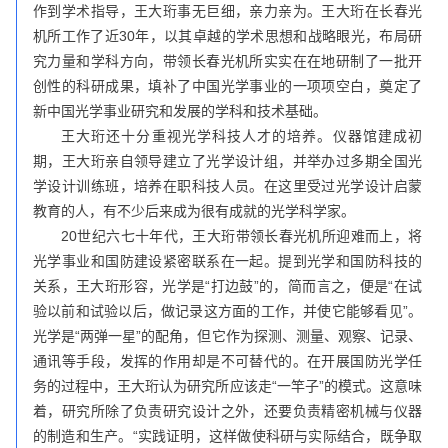
作到学术指导，王大珩事无巨细，亲力亲为。王大珩在长春光
机所工作了近30年，以其卓越的学术思想和战略眼光，布局研
究力量和学科方向，带领长春光机所实实在在地研制了一批开
创性的科研成果，填补了中国光学事业的一项项空白，奠定了
新中国光学事业研究和发展的学科和技术基础。
王大珩还十分重视光学科技人才的培养。仪器馆建成初
期，王大珩亲自领导建立了光学设计组，并举办过多期全国光
学设计训练班，培养在职科技人员。在这里受过光学设计启蒙
教育的人，有不少后来成为很有成就的光学科学家。
20世纪六七十年代，王大珩带领长春光机所迎难而上，将
光学事业和国防建设紧密联系在一起。提到光学和国防科技的
关系，王大珩形容，光学是“打边鼓”的，简而言之，便是“在试
验以前和试验以后，做记录这方面的工作，并使它能够看见”。
光学是“两弹一星”的配角，但它作为探测、测量、观察、记录、
通讯等手段，发挥的作用却是不可替代的。在开展国防光学任
务的过程中，王大珩认为研究所应该走“一竿子”的模式。这意味
着，研究所除了负责研究设计之外，还要负责精密机械与仪器
的制造和生产。“实践证明，这样做使科研与实际结合，既争取