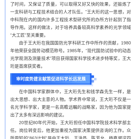
了时间，又保证了质量，可以取得又好又快的效果，还锻炼了
一支科研与工程技术结合的人才队伍。”王大珩的这一思想，对
中科院在内的国内许多工程技术型研究所的办所方针起到了指
导作用。这样的做法，对于培养具备较高科学素养的光学领域
“大工匠”至关重要。
由于王大珩在我国国防光学科研工作中所作的贡献，1980
年他荣获全国劳动模范称号。1985年，“现代国防试验中的动态
光学观测及测量技术”项目获得国家科学技术进步特等奖，王大
珩是首席获奖者。
审时度势建言献策促进科学长远发展
在中国科学家群体中，王大珩先生和钱学森先生一样，是
出大思想、出大主意的人物。学术界中常说，王大珩不仅是一
名光学科学家，更是一名高瞻远瞩的战略家，因为他为国家提
出了太多有深远影响的建议。
20世纪80年代开始，王大珩担任中国科学院技术科学部主
任。岗位转变后，他更加重视为国家决策提供咨询的工作。众
所周知的“863计划”是由王大珩、王淦昌、陈芳允、杨嘉墀这四