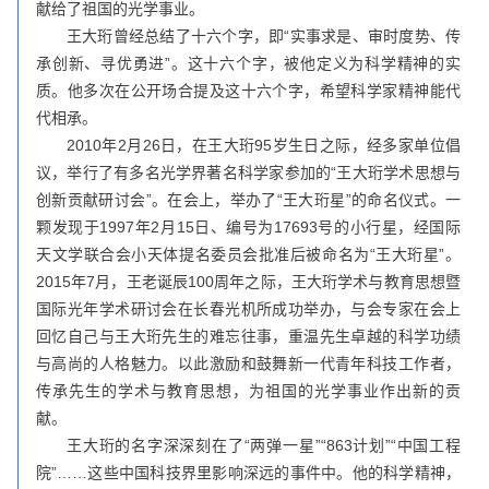
献给了祖国的光学事业。
王大珩曾经总结了十六个字，即“实事求是、审时度势、传
承创新、寻优勇进”。这十六个字，被他定义为科学精神的实
质。他多次在公开场合提及这十六个字，希望科学家精神能代
代相承。
2010年2月26日，在王大珩95岁生日之际，经多家单位倡
议，举行了有多名光学界著名科学家参加的“王大珩学术思想与
创新贡献研讨会”。在会上，举办了“王大珩星”的命名仪式。一
颗发现于1997年2月15日、编号为17693号的小行星，经国际
天文学联合会小天体提名委员会批准后被命名为“王大珩星”。
2015年7月，王老诞辰100周年之际，王大珩学术与教育思想暨
国际光年学术研讨会在长春光机所成功举办，与会专家在会上
回忆自己与王大珩先生的难忘往事，重温先生卓越的科学功绩
与高尚的人格魅力。以此激励和鼓舞新一代青年科技工作者，
传承先生的学术与教育思想，为祖国的光学事业作出新的贡
献。
王大珩的名字深深刻在了“两弹一星”“863计划”“中国工程
院”……这些中国科技界里影响深远的事件中。他的科学精神，