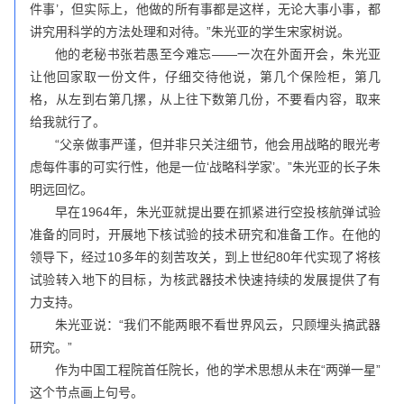
件事’，但实际上，他做的所有事都是这样，无论大事小事，都
讲究用科学的方法处理和对待。”朱光亚的学生宋家树说。
他的老秘书张若愚至今难忘——一次在外面开会，朱光亚
让他回家取一份文件，仔细交待他说，第几个保险柜，第几
格，从左到右第几摞，从上往下数第几份，不要看内容，取来
给我就行了。
“父亲做事严谨，但并非只关注细节，他会用战略的眼光考
虑每件事的可实行性，他是一位‘战略科学家’。”朱光亚的长子朱
明远回忆。
早在1964年，朱光亚就提出要在抓紧进行空投核航弹试验
准备的同时，开展地下核试验的技术研究和准备工作。在他的
领导下，经过10多年的刻苦攻关，到上世纪80年代实现了将核
试验转入地下的目标，为核武器技术快速持续的发展提供了有
力支持。
朱光亚说：“我们不能两眼不看世界风云，只顾埋头搞武器
研究。”
作为中国工程院首任院长，他的学术思想从未在“两弹一星”
这个节点画上句号。