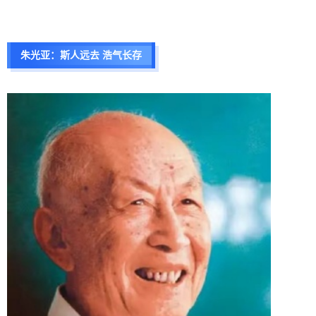
朱光亚：
斯人远去 浩气长存