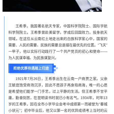
王希季，我国著名航天专家，中国科学院院士、国际宇航
科学院院士。王希季曾赴美留学，学成后回国效力，投身航天
领域。在这位从云南红土地走出来的白族科学家心中，国家的
需要、人民的需要、民族的需要总是摆在最优先的位置。“飞天”
一甲子，他以实际行动践行了一个共产党员的初心和使命——
为人民谋幸福、为民族谋复兴。
拒绝优厚待遇踏上归途
1921年7月26日，王希季出生在云南一户商贾之家。父亲
王毓崑饱受商场沉浮，因此不愿孩子再身陷商海，唯一的心愿
是希望他们能学一门手艺，过上平静的生活。但王希季不甘平
庸，勤奋刻苦，在昆明读书时就已小有名气。1934年，时年13
岁的王希季，因在全市小学毕业会考中成绩第一而被誉为“春城
小状元”；初中毕业后，他又以第一名的优异成绩考上当时的云