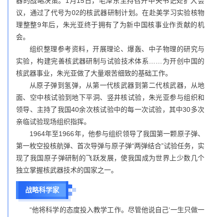
器的战略决策。1月15日，毛泽东主持召开中央书记处扩大会
议，通过了代号为02的核武器研制计划。在赴美学习实验核物
理整整9年后，朱光亚终于拥有了为新中国核事业作贡献的机
会。
组织整理参考资料，开展理论、爆轰、中子物理的研究与
实验，构建完善核武器研制与试验技术体系……为开创中国的
核武器事业，朱光亚做了大量艰苦细致的基础工作。
从原子弹到氢弹，从第一代核武器到第二代核武器，从地
面、空中核试验到地下平洞、竖井核试验，朱光亚参与组织和
领导、主持了我国40余次核试验中的每一次试验，其中30多次
亲临试验现场组织指挥。
1964年至1966年，他参与组织领导了我国第一颗原子弹、
第一枚空投核航弹、首次导弹与原子弹“两弹结合”试验任务，实
现了我国原子弹研制的飞跃发展，使我国成为世界上少数几个
独立掌握核武器技术的国家之一。
战略科学家
“他将科学的态度投入教学工作。尽管他说自己‘一生只做一