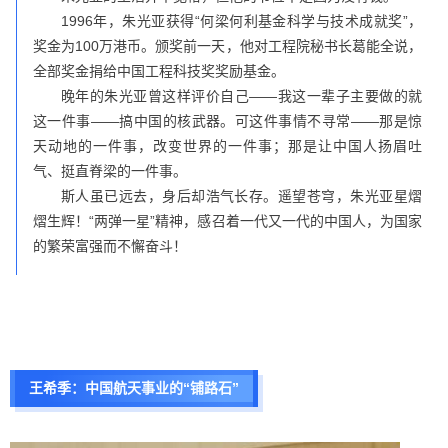
1996年，朱光亚获得“何梁何利基金科学与技术成就奖”，
奖金为100万港币。颁奖前一天，他对工程院秘书长葛能全说，
全部奖金捐给中国工程科技奖奖励基金。
晚年的朱光亚曾这样评价自己——我这一辈子主要做的就
这一件事——搞中国的核武器。可这件事情不寻常——那是惊
天动地的一件事，改变世界的一件事；那是让中国人扬眉吐
气、挺直脊梁的一件事。
斯人虽已远去，身后却浩气长存。遥望苍穹，朱光亚星熠
熠生辉！“两弹一星”精神，感召着一代又一代的中国人，为国家
的繁荣富强而不懈奋斗！
王希季：中国航天事业的“铺路石”