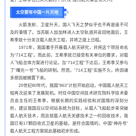
太空要有中国一片天地
火箭发射、卫星升天，国人飞天之梦似乎也不再是遥不可
及的事情了。当苏联人加加林进入太空轨道并返回地面后，王
希季就十分关注载人航天工程，并将之提上日程。
1971年，我国着手开展载人航天研究，并将这个项目命名
为“714工程”。而此前，王希季就已接受有关单位的要求，对载
人飞船总体方案进行论证。当“714工程”下达后，王希季又参与
了“曙光一号”飞船的研制。然而，“714工程”实施不久，终因诸
多原因被搁置下来。
20世纪80年代，我国“863”计划开始启动，中国载人航天工
程再次迎来了发展契机。时任中国空间技术研究院科学技术委
员会主任的王希季，根据长期的实践经验和对国情的深刻分
析，建议我国应以空间站系统为目标，从载人飞船起步来突破
载人航天技术，而且就载人航天关键技术之一的回收技术，我
国已有17颗回收式卫星的基础，是符合国情的。中国“神舟号”
载人航天工程方案就此基础初步形成。