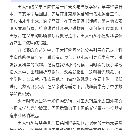
王大珩的父亲王应伟是一位天文与气象学家，早年留学日
本，辛亥革命后回国，先后在北京观象台和青岛观象台工作。
王应伟才华出众、治学严谨。在王大珩读书期间，常带他去观
测天文和气象，给他讲述什么是地磁物理，如何使用仪器观测
天象。在父亲的影响和谆谆教导之下，王大珩从小便对科学仪
器产生了浓厚的兴趣。
在《我的自述》中，王大珩曾回忆过父亲引导自己走上科
学道路的情景：父亲看我有点灵气，从小就引导我学科学，激
发我爱科学的兴趣。记得在我很小的时候，当时看到筷子半截
插入水中，出现挠折现象时，父亲就指出，这叫折光现象；在
小学时，父亲就带我去看他亲自做地磁观测；在初中时，带我
进行气象观测实习。在父亲教育辅导下，我超前学完了中学数
学和微积分。
少年时代这些科学知识的熏陶，对王大珩后来去国外研究
应用光学与光学玻璃，回国后致力于中国的光学事业与仪器制
造事业影响深远。
王大珩从清华毕业后在英国留学期间，发表的一篇光学设