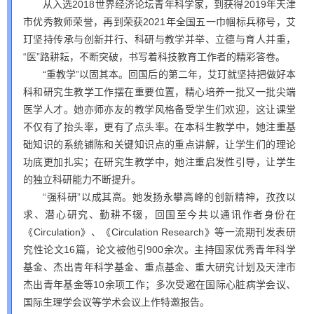
从入选2018世界经济论坛青年科学家，到获得2019年天津
市优秀教师荣誉，再到荣获2021年全国五一巾帼标兵称号，艾
玎坚持传承与创新并行、科研与教学并举、立德与育人并重，
“医”路耕耘，不断突破，书写着科技教育工作者的精彩答卷。
“重教学”以固其本。回国后的第二年，艾玎就坚持把做好本
科和研究生教学工作摆在重要位置，精心培养一批又一批尖端
医学人才。她亦师亦友的教学风格备受学生们欢迎，这让课堂
不仅有了抬头率，更有了点头率。在本科生教学中，她注重基
础知识的系统铺陈和关键知识点的重点讲解，让学生们的理论
功底更加扎实；在研究生教学中，她注重启发性引导，让学生
的独立科研能力不断提升。
“强科研”以成其高。她发扬永攀高峰的创新精神，孜孜以
求、潜心研究、勤耕不辍，回国至今共以通讯作者身份在
《Circulation》、《Circulation Research》等一流期刊发表研
究性论文16篇，论文被他引900余次。主持国家优秀青年科学
基金、杰出青年科学基金、重点基金、重大研究计划及天津市
杰出青年基金等10余项工作；多次受邀在国际心脏病学会议、
国际生理学会议等学术会议上作特邀报告。