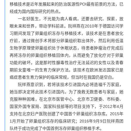
移植技术是近年发展起来的防治医源性POI最有前景的方法，已
经成为国内国际研究的热点。
一名好医生，不光能为病人看病，还要去研究、探索，放
眼未来和世界，带动学科前进。阮祥燕在2010年于德国访问学
习期间发现了卵巢组织冻存与移植技术，该技术是在患者放化
疗前，通过微创手术将部分卵巢组织取出体外，然后利用低温
生物学原理使卵巢组织处于休眠状态，待患者肿瘤治疗完成后
再将冻存的卵巢组织移植回体内，从而避免了放化疗对于卵巢
功能的破坏。这是那时性腺毒性治疗无法延迟的女性以及青春
期前女童唯一的生育力保护方法。该技术在欧洲发达国家已是
癌症患者生育力保护的临床常规，但当时在我国仍是空白。
阮祥燕意识到，若将该技术引进国内必将造福千万家庭，
她当即决定将此技术引进国内。为了挽救无数患者与家庭，她
克服种种困难，在北京市医管中心、北京市卫健委、市科委、
国家外国专家局、国家科技部等的项目支持下，于2012年4月
支持在北京妇产医院创建了中国首个卵巢组织冻存库。2015年
1月开始了卵巢组织冻存的临床研究；2016年9月9日阮祥燕团
队终于成功完成了中国首例冻存卵巢组织移植手术。