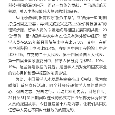
科技报国的深刻内涵。而这一群体的贡献，早已超越航天
领域，融入中华民族伟大复兴的壮阔征程。
从山河破碎时振臂疾呼“振兴中华”，到“两弹一星”时期
打造出国之重器，再到民族复兴之路上迈出“科技强国”的
铿锵步履，留学人员的命运始终与祖国发展同频共振：23
位“两弹一星”功勋科学家中有21位具有海外留学经历；留
学人员在2023年新晋两院院士中占比57.9%，其中，在新
晋中科院院士中占比81.4%，在新晋中国工程院院士中占
比39.2%。在党的二十大代表、第十四届全国人大代表、
第十四届全国政协委员中，留学人员分别占比5%、10%、
19%。这些鲜活数据的背后，是留学人员对党和国家事业
的衷心拥护和留学报国的滚烫赤诚。
为此，中国留学人才发展基金会推出《海归，我为你
骄傲》系列宣传活动，向全社会传递留学人员的爱国之
心、强国之志、报国之行。活动共35期内容，计划自4月
24日至5月31日期间以连载的形式每日介绍部分优秀留学
人员的报国故事，今日推送第十八期内容，让我们共同见
证留学人员在不同时代绽放的绚丽光彩。