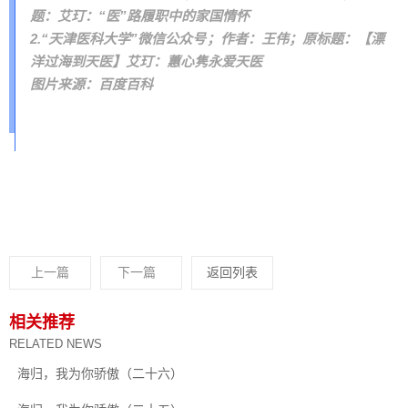
题：艾玎：“医”路履职中的家国情怀
2.“天津医科大学”微信公众号；作者：王伟；原标题：【漂
洋过海到天医】艾玎：蕙心隽永爱天医
图片来源：百度百科
上一篇
下一篇
返回列表
相关推荐
RELATED NEWS
海归，我为你骄傲（二十六）