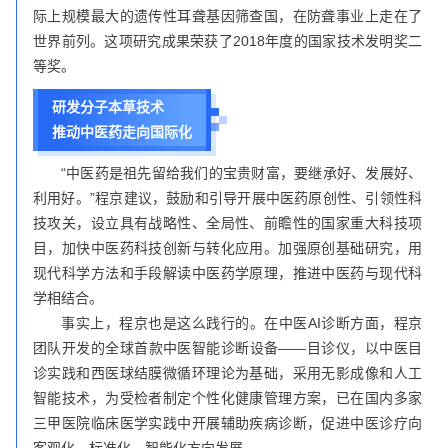
际上规模最大的遗传性耳聋基因筛查国，在防聋事业上走在了
世界前列。这项研究成果荣获了2018年度的国家技术发明奖二
等奖。
研发分子本草技术
推动中医药走向国际化
“中医药是祖先留给我们的宝贵财富，要继承好、发展好、
利用好。”程京建议，鼓励和引导开展中医药原创性、引领性科
技攻关，设立具有战略性、全局性、前瞻性的国家重大科技项
目，加快中医药科技创新与转化应用。加强原创基础研究，用
现代科学方法和手段解读中医药学原理，推进中医药与现代科
学相结合。
事实上，程京也是这么践行的。在中医AI诊断方面，程京
团队开发的全球首款中医智能诊断设备——目诊仪，以中医目
诊实践和西医球结膜微循环理论为基础，采用无影成像和人工
智能技术，为受检者制定个性化健康管理方案，已在国内多家
三甲医院临床医学实践中开展辅助疾病诊断，促进中医诊疗向
客观化、标准化、智能化方向发展。