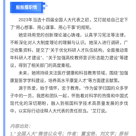
殷殷履职情
2023年当选十四届全国人大代表之初，艾玎就给自己定下
了“用心想事、用心谋事、用心干事”的规矩。
她坚持用党的创新理论凝心铸魂，认真学习宪法等法律，
不断深化对人大制度理论的理解与认识。她深入进行调研，广
泛收集资料，提交了“关于优化科研人才队伍结构，全面推动青
年科研人才建设”、“关于加强高校教师意识形态能力建设”等建
议，得到了相关部门的高度重视。
未来，她将持续关注医疗健康和科技教育领域，围绕“加强
康复医学学科建设，培养高水平康复人才”等方面建言献策。
源于热爱，始于情怀，忠于教育。“作为留学归国的众多学
子中的一员，我愿和团队一起，怀抱着对科学的热情和中国式
现代化的深切期盼，融入到祖国科学技术高质量发展的步伐
中，以实际行动诠释人大代表的责任担当。”艾玎说。
内容出处：
1.“全国人大”微信公众号；作者：董宝艳、刘文学；原标