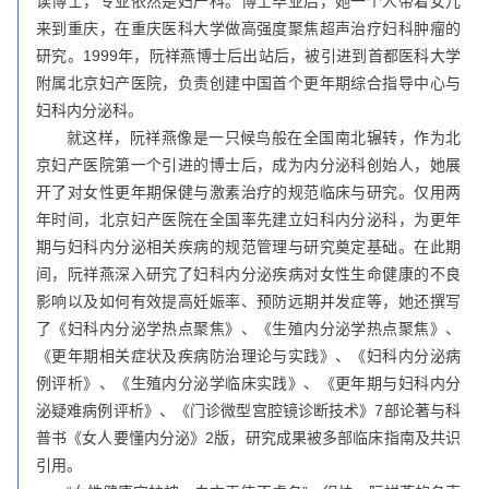
读博士，专业依然是妇产科。博士毕业后，她一个人带着女儿
来到重庆，在重庆医科大学做高强度聚焦超声治疗妇科肿瘤的
研究。1999年，阮祥燕博士后出站后，被引进到首都医科大学
附属北京妇产医院，负责创建中国首个更年期综合指导中心与
妇科内分泌科。
就这样，阮祥燕像是一只候鸟般在全国南北辗转，作为北
京妇产医院第一个引进的博士后，成为内分泌科创始人，她展
开了对女性更年期保健与激素治疗的规范临床与研究。仅用两
年时间，北京妇产医院在全国率先建立妇科内分泌科，为更年
期与妇科内分泌相关疾病的规范管理与研究奠定基础。在此期
间，阮祥燕深入研究了妇科内分泌疾病对女性生命健康的不良
影响以及如何有效提高妊娠率、预防远期并发症等，她还撰写
了《妇科内分泌学热点聚焦》、《生殖内分泌学热点聚焦》、
《更年期相关症状及疾病防治理论与实践》、《妇科内分泌病
例评析》、《生殖内分泌学临床实践》、《更年期与妇科内分
泌疑难病例评析》、《门诊微型宫腔镜诊断技术》7部论著与科
普书《女人要懂内分泌》2版，研究成果被多部临床指南及共识
引用。