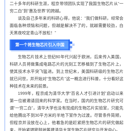
二十多年的科研生涯，程京带领团队实现了我国生物芯片从“一
穷二白”到“惠及世界”的跨越。
谈及自己多年来的科研心得，他说：“我们做科研，经常会
面临各种烦恼和问题，但越是解决不了的，就越需要较劲，白
天黑夜咬定青山不放松！”
第一个将生物芯片引入中国
生物芯片技术上世纪80年代兴起于欧洲，后来传入美国，
科研人员将做集成电路芯片的光刻工艺移植到了生物芯片上，
使其技术水平突飞猛进。到上世纪末，美国科研级的生物芯片
就已问世，并开始对“生物芯片”这一概念进行科普，十分看好这
种技术在未来的前景。
1999年，程京成为清华大学“百名人才引进计划”启动以来
第一位被邀请回来的科学家。在当时，国内的生物芯片研究可
谓“一穷二白”，清华大学也没有现成的生物芯片实验室，只能先
给他腾出不到30平方米的半地下室作为过渡。尽管条件简陋，
但程京并没放在心上，他着急的是赶紧把生物芯片的研究做起
来，开始紧锣密鼓地筹建清华大学生物芯片研究与开发中心。