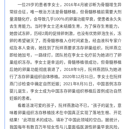
一位29岁的患者李女士，2016年4月被诊断为骨髓增生异
常综合征，唯一根治方法是骨髓移植，但骨髓移植前需要大剂
量清髓化疗，会导致几乎100％的卵巢功能早衰，使患者永久失
去生育能力。当时李女士还未结婚生育，为了保存生育能力，
她尝试冻卵，历经2周的促排卵刺激，也没有优势卵泡生长，冻
卵的希望破灭了，而骨髓移植入仓时间紧急，经血液科专家介
绍及本人查询，她找到了阮祥燕要求冻存卵巢组织，阮祥燕立
即给她加号，一路绿灯，团队抢在李女士化疗前为她进行了卵
巢组织冻存。李女士是幸运的，骨髓移植很成功，但骨髓移植
后她的卵巢功能彻底衰退了，2018年9月，阮祥燕团队为她进
行了冻存卵巢组织自体移植。2020年12月31日，李女士在阮祥
燕门诊检查中确定自然妊娠；2021年8月31日，中国首例冻存
婴儿诞生，李女士成为中国冻存卵巢组织移植后首例成功自然
妊娠的患者。
看着活泼可爱的孩子，阮祥燕激动不已，“孩子的诞生，意
味着卵巢组织冻存移植技术在中国真正实现了落地生根、开花
结果！”此项技术的成功，填补了中国此领域的空白。据统计，
我国每年有数百万年轻女性与儿童面临医源性卵巢早衰风险，