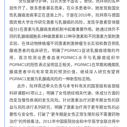
“女性健康守护神，白衣天使不虚名”。很快，阮祥燕的名声
就传开了，很多患者慕名而来，在众多患者中，她发现我国女
性乳腺癌发病率正在逐渐上升。于是在2010年，阮祥燕与德国
图宾根大学合作研究激素与乳腺癌的风险，发现孕激素受体膜
组分1在激素与乳腺癌发病机制中起着重要作用。她通过体外不
同的乳腺癌细胞系3种雌激素和12种孕激素和不同激素方案刺激
实验、在体动物移植瘤不同激素刺激肿瘤生长实验和数百例乳
腺癌患者的临床研究，明确了PGRMC1促进乳腺癌增殖的作
用，首次检测出患者血液PGRMC1水平与乳腺癌组织中
PGRMC1的阳性表达呈明显正相关，PGRMC1在早期和晚期乳
腺癌患者中均有非常高的预测价值，继续深入研究有望将
PGRMC1发展为乳腺癌风险的一种新型标志物。
此外，阮祥燕还牵头负责与本专科有关的国家级和省部级
科研课题40项以上，明确了女性绝经相关代谢、体成分方面的
改变及慢性疾病的发生风险。针对激素治疗对更年期女性的获
益与风险进行系列研究，明确了激素治疗用于更年期女性的必
要性与安全性，打破了“更年期是女性正常生理阶段不需要药物
治疗”的传统看法。2011年中国医院协会和中华医学会联合将中