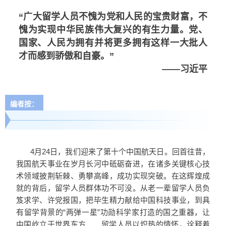
“广大留学人员不愧为党和人民的宝贵财富，不
愧为实现中华民族伟大复兴的有生力量。党、
国家、人民为拥有并将更多拥有这样一大批人
才而感到骄傲和自豪。”
——习近平
编者按：
4月24日，我们迎来了第十个中国航天日。回首往昔，
我国航天事业在岁月长河中砥砺奋进，在诸多关键核心技
术领域披荆斩棘、勇攀高峰，成功实现突破。在这辉煌成
就的背后，留学人员群体功不可没。从老一辈留学人员负
笈求学、许党报国，把毕生精力献给中国科技事业，到具
有留学背景的“两弹一星”功勋科学家打造的国之重器，让
中国屹立于世界东方……留学人员以炽热的情怀，诠释着