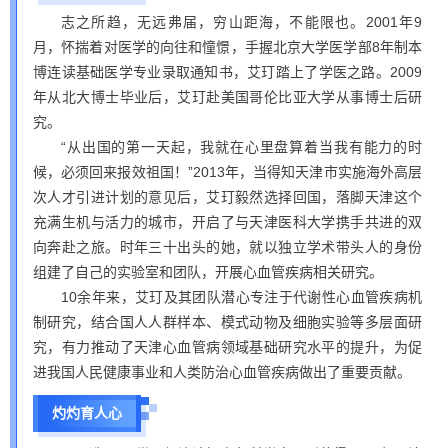
志之所趋，无远弗届，穷山距海，不能限也。2001年9
月，怀揣着对医学的向往和憧憬，手握北京大学医学部8年制本
博连读基础医学专业录取通知书，艾玎踏上了学医之路。2009
年从北大博士毕业后，艾玎赴美国哥伦比亚大学从事博士后研
究。
“从出国的第一天起，我就在心里盘算着当我有能力的时
候，必须回来报效祖国！”2013年，当得知天津市实施海外高层
次人才引进计划的意见后，艾玎毅然选择回国，落脚天津这个
充满生机与活力的城市，开启了与天津医科大学携手共进的双
向奔赴之旅。时年三十出头的她，就以独立学术带头人的身份
组建了自己的实验室和团队，开展心血管疾病相关研究。
10余年来，艾玎及其团队潜心专注于代谢性心血管疾病机
制研究，结合国人人群样本、模式动物及细胞实验等多层面研
究，有力推动了天津心血管病领域基础研究水平的提升，为促
进我国人民健康事业和人类防治心血管疾病做出了重要贡献。
灼灼育人心