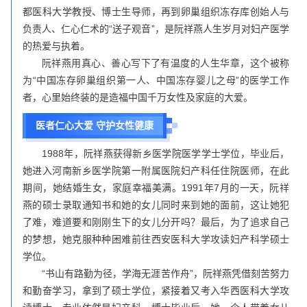
都医科大学教授、博士生导师，再到卵巢组织冻存库创始人与
负责人、仁心仁术的“送子观音”，是阮祥燕人生岁月对妇产医学
的热爱与执着。
阮祥燕用真心、善心写下了有温度的人生华章，这个被称
为“中国冻存卵巢组织第一人、中国冻存婴儿之母”的医学工作
者，心里始终装的是造福中国千万女性及家庭的大爱。
医者仁心大爱 守护女性健康
1988年，阮祥燕获得新乡医学院医学学士学位，毕业后，
她进入河南新乡医学院第一附属医院妇产科任住院医师，在此
期间，她结婚生女，家庭幸福美满。1991年7月的一天，阮祥
燕的硕士录取通知书和她的女儿同时来到她的面前，这让她犯
了难，难道要和刚刚生下的女儿分开吗？最后，为了追求自己
的梦想，她克服种种困难前往西安医科大学攻读妇产科学硕士
学位。
“书山有路勤为径，学海无涯苦作舟”，阮祥燕凭借刻苦努力
和勤奋学习，拿到了硕士学位，紧接着又考入华西医科大学攻