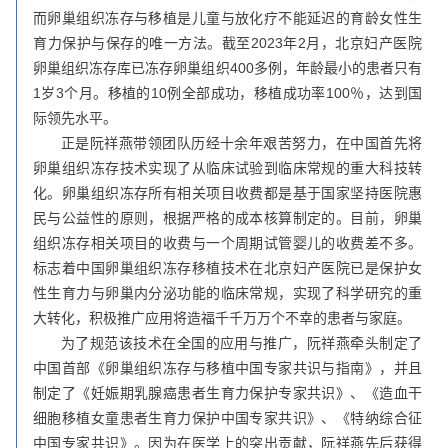
而卵巢组织冻存与移植是儿童与放化疗不能延迟的育龄女性生
育力保护与保存的唯一方法。截至2023年2月，北京妇产医院
卵巢组织冻存库已冻存卵巢组织400多例，年龄最小的患者只有
1岁3个月。移植的10例全部成功，移植成功率100％，达到国
际领先水平。
正是阮祥燕带领团队历经十余年艰苦努力，在中国首先将
卵巢组织冻存技术实现了从临床试验到临床常规的重大科技转
化。卵巢组织冻存所有相关项目收费都是基于国家坚持医院惠
民与公益性的原则，根据严格的成本核算制定的。目前，卵巢
组织冻存相关项目的收费与一个周期试管婴儿的收费差不多。
标志着中国卵巢组织冻存移植技术在北京妇产医院已是保护女
性生育力与卵巢内分泌功能的临床常规，实现了科学研究的重
大转化，积极推广应用将造福千千万万个不幸的患者与家庭。
为了规范该技术在全国的应用与推广，阮祥燕牵头制定了
中国首部《卵巢组织冻存与移植中国专家共识与指南》，并且
制定了《妊娠期乳腺癌患者生育力保护专家共识》、《造血干
细胞移植女童患者生育力保护中国专家共识》、《特纳综合征
中国专家共识》。因为在医学上的突出贡献，阮祥燕先后获得