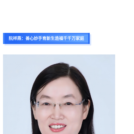
阮祥燕：善心妙手育新生造福千千万家庭