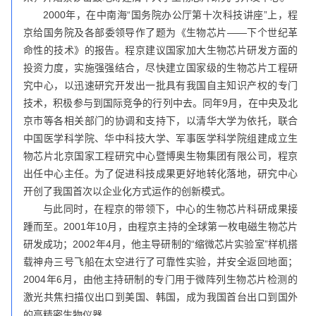
2000年，在中南海“国务院办公厅第十次科技讲座”上，程
京给国务院及各部委领导作了题为《生物芯片——下个世纪革
命性的技术》的报告。程京建议国家加大生物芯片研发方面的
投资力度，实施强强结合，尽快建立国家级的生物芯片工程研
究中心，以迅速研究开发出一批具有我国自主知识产权的专门
技术，积极参与到国际竞争的行列中去。同年9月，在中央及北
京市等各相关部门的协调和支持下，以清华大学为依托，联合
中国医学科学院、华中科技大学、军事医学科学院组建成立生
物芯片北京国家工程研究中心暨博奥生物集团有限公司，程京
出任中心主任。为了促进科技成果更好地转化落地，研究中心
开创了我国首次以企业化方式运作的创新模式。
与此同时，在程京的带领下，中心的生物芯片科研成果接
踵而至。2001年10月，由程京主持的全球第一枚电磁生物芯片
研发成功；2002年4月，他主导研制的“缩微芯片实验室”样机搭
载神舟三号飞船在太空进行了可靠性实验，并安全返回地面；
2004年6月，由他主持研制的专门用于微阵列生物芯片检测的
激光共焦扫描仪出口到美国、韩国，成为我国首台出口到国外
的高精密生物仪器……