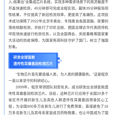
入-结果出”全集成芯片系统，实现多种需求场景下的高灵敏度不
开盖快速检测，45分钟即可完成全程实验，最快35分钟报告阳
性结果，不仅提高了新冠检测效率，更提高了准确性。这项技
术成功保障了2022年北京冬奥会、冬残奥会各国首脑、政要的
落地核酸检测，并执行了印尼总统、德国总理访华代表团停机
坪现场快速放行检测任务，以及全国两会、央视春晚等国家重
大活动的防疫保障，为国家用高科技守护了国门，树立了强国
形象。
研发全球首款
遗传性耳聋基因检测芯片
“生物芯片首先要造福人类，为人类的健康服务。”这是程京
一直以来坚守的科研初心。
2009年，程京带领团队刻苦攻关，成功研发出全球首款遗
传性耳聋基因检测芯片。目前，这种芯片已应用于全国20多个
省区市开展的新生儿及高危人群遗传性耳聋基因筛查民心工
程，为全国600多万名新生儿进行了免费筛查，直接避免了16
万多名新生儿及其母系家庭成员药物致聋，也让中国成为了国