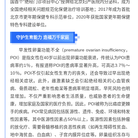
国首个“绝经门诊项目中心”授牌给北京妇产医院内分泌科，成为
全国绝经相关问题规范化保健治疗培训基地；2017年成为首批
北京市更年期保健专科示范单位，2020年获批国家更年期保健
特色专科建设单位。
守护生育能力 造福万千家庭
早发性卵巢功能不全（premature ovarian insufficiency，
POI）是指女性在40岁以前出现卵巢功能衰退，传统认为POI患
病率约1％，有报道称POI的患病率显著升高，可高达3.7％～
10％。POI不仅引起女性生育力的丧失，还会导致过早出现绝
经相关症状。此外，雌激素缺乏会引起绝经相关的心血管疾
病、骨质疏松、老年性痴呆等患病率明显增高，早死风险也明
显增加。不仅严重影响患者生活质量，也威胁患者的生命健
康，增加家庭及国家的医疗负担。因此，POI被称为比癌症更棘
手的疾病。POI常见病因包括医源性、遗传、免疫、环境和特发
性因素等。其中医源性因素占50％以上，医源性因素包括肿瘤
的放化疗、需要骨髓移植的良恶性疾病（如再生障碍性贫血、
地中海贫血、白血病）、子宫内膜异位症等。卵巢组织冻存与