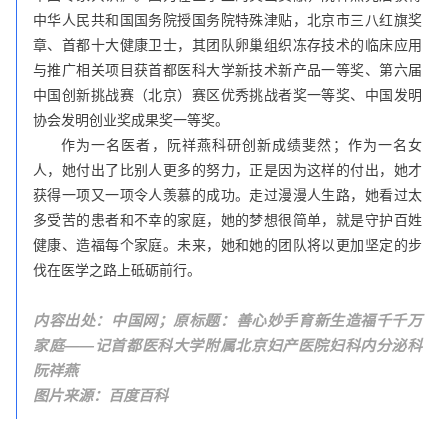
中华人民共和国国务院授国务院特殊津贴，北京市三八红旗奖
章、首都十大健康卫士，其团队卵巢组织冻存技术的临床应用
与推广相关项目获首都医科大学新技术新产品一等奖、第六届
中国创新挑战赛（北京）赛区优秀挑战者奖一等奖、中国发明
协会发明创业奖成果奖一等奖。
作为一名医者，阮祥燕科研创新成绩斐然；作为一名女
人，她付出了比别人更多的努力，正是因为这样的付出，她才
获得一项又一项令人羡慕的成功。走过漫漫人生路，她看过太
多受苦的患者和不幸的家庭，她的梦想很简单，就是守护百姓
健康、造福每个家庭。未来，她和她的团队将以更加坚定的步
伐在医学之路上砥砺前行。
内容出处：
中国网；原标题：
善心妙手育新生造福千千万
家庭——记首都医科大学附属北京妇产医院妇科内分泌科
阮祥燕
图片来源：百度百科