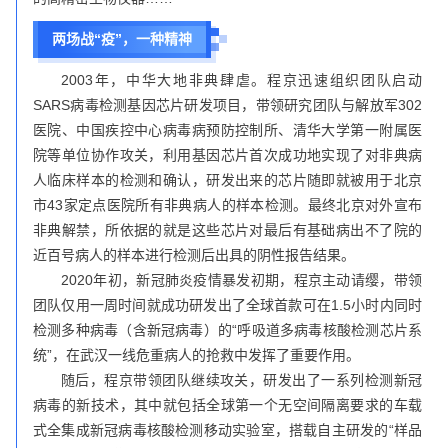
两场战“疫”，一种精神
2003年，中华大地非典肆虐。程京迅速组织团队启动
SARS病毒检测基因芯片研发项目，带领研究团队与解放军302
医院、中国疾控中心病毒病预防控制所、清华大学第一附属医
院等单位协作攻关，利用基因芯片首次成功地实现了对非典病
人临床样本的检测和确认，研发出来的芯片随即就被用于北京
市43家定点医院所有非典病人的样本检测。最终北京对外宣布
非典解禁，所依据的就是这些芯片对最后有基础病出不了院的
近百号病人的样本进行检测后出具的阴性报告结果。
2020年初，新冠肺炎疫情暴发初期，程京主动请缨，带领
团队仅用一周时间就成功研发出了全球首款可在1.5小时内同时
检测多种病毒（含新冠病毒）的“呼吸道多病毒核酸检测芯片系
统”，在武汉一线危重病人的抢救中发挥了重要作用。
随后，程京带领团队继续攻关，研发出了一系列检测新冠
病毒的新技术，其中就包括全球第一个无空间隔离要求的车载
式全集成新冠病毒核酸检测移动实验室，搭载自主研发的“样品