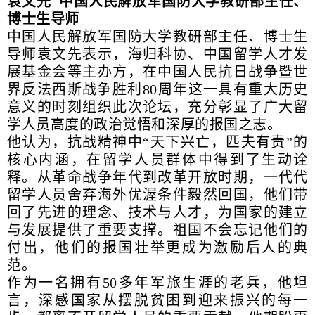
袁文先 中国人民解放军国防大学教研部主任、
博士生导师
中国人民解放军国防大学教研部主任、博士生
导师袁文先表示，海归科协、中国留学人才发
展基金会等主办方，在中国人民抗日战争暨世
界反法西斯战争胜利80周年这一具有重大历史
意义的时刻组织此次论坛，充分彰显了广大留
学人员高度的政治觉悟和深厚的报国之志。
他认为，抗战精神中“天下兴亡，匹夫有责”的
核心内涵，在留学人员群体中得到了生动诠
释。从革命战争年代到改革开放时期，一代代
留学人员舍弃海外优渥条件毅然回国，他们带
回了先进的理念、技术与人才，为国家的建立
与发展提供了重要支撑。祖国不会忘记他们的
付出，他们的报国壮举更成为激励后人的典
范。
作为一名拥有50多年军旅生涯的老兵，他坦
言，深感国家从摆脱贫困到迎来振兴的每一