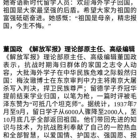
她寄语新时代留学人员：欢迎海外学子回国，
祖国是大家最坚强的后盾。希望大家为祖国的
富强砥砺奋进。她感慨：“祖国是母亲，精忠报
国，今生不悔。”
董国政 《解放军报》理论部原主任、高级编辑
《解放军报》理论部原主任、高级编辑董国政
表示，抗战时期海归群体的家国之志令人动
容，大批海外学子在中华民族危难之际毅然归
国：梅汝璈博士在东京审判中力主将南京大屠
杀写入判决，捍卫民族尊严；留德学子乔冠华
提前结束学业归国，以笔为枪，一篇时评被毛
泽东赞为“可抵几个坦克师”。据统计，1937年7
月至9月，留日学子从6000人骤降至2000人，至
10月底几乎全部返回祖国。他们带回先进的知
识与技术，为抗战胜利奉献了自己的一腔热血
和全部智慧，以爱国情、护国志、强国愿、报