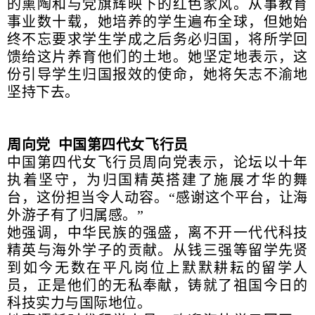
的熏陶和与党旗辉映下的红色家风。从事教育
事业数十载，她培养的学生遍布全球，但她始
终不忘要求学生学成之后务必归国，将所学回
馈给这片养育他们的土地。她坚定地表示，这
份引导学生归国报效的使命，她将矢志不渝地
坚持下去。
周向党 中国第四代女飞行员
中国第四代女飞行员周向党表示，论坛以十年
执着坚守，为归国精英搭建了施展才华的舞
台，这份担当令人动容。“感谢这个平台，让海
外游子有了归属感。”
她强调，中华民族的强盛，离不开一代代科技
精英与海外学子的贡献。从钱三强等留学先贤
到如今无数在平凡岗位上默默耕耘的留学人
员，正是他们的无私奉献，铸就了祖国今日的
科技实力与国际地位。