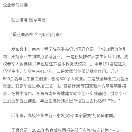
企业参与对接。
就业瞄准“国家需要”
“最热血高校”名号因何而来？
发布会上，南京工程学院党委书记史国君介绍，学校加强价值引
领，支持毕业生到重点领域就业。“一是积极推进大学生征兵工作。我
校参军人数连续12年位居江苏省本科类院校第一。今年151名应征入
伍学生中，毕业生占41.7％。二是发挥创业带动就业作用。近3年，
500余名毕业生自主创业，吸纳800余人就业。三是鼓励毕业生到基层
就业。鼓励毕业生参加‘三支一扶’‘西部计划’等国家和地方基层项目招
录，在甘肃陇西、青海海南州等地建立就业创业实践基地，引导毕业
生到西部就业创业，毕业生选择到基层单位就业占比达65.7％。”
近年来，高校毕业生就业愈发突出“国家需要”的价值取向。
王辉介绍，2021年教育部会同相关部门实施“特岗计划”“三支一