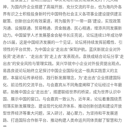
神，为国内外企业搭建了高端开放、充分交流的平台，也为海内外各
界有识之士积极投身新时代中国特色社会主义各项事业建设提供建言
献策、创新创业的有效渠道，将为服务于“一带一路”建设，实现政策
沟通、设施联通、贸易畅通、资金融通、民心相通，增添共同发展新
动力。中国留学人才发展基金会秘书长庄亮说，论坛连续13年成功举
办15届，这是中国经济发展的一个见证，论坛将持续发挥前瞻性、引
领性的平台优势，为中国企业“走出去”保驾护航。蓝庆新就企业对外
投资“走进去”、“走出去”到“走上去”发表观点。袁铁成结合论坛分享“走
出去”的安全风险与管理实践。吴兴华就中小企业对外投资提出观点。
易昌良说论坛始终立足探讨中国企业国际化这一极具实践意义的主
题，本届论坛传承经验、践行新发展理念，为“走出去”企业搭建国际
化、前沿性的交流平台。与会嘉宾从不同角度阐释了论坛经过十年磨
砺，助推中国企业“走出去”，搭建联结世界的桥梁，成为世界认识中
国、展示中国的窗口。与会嘉宾一致认为，近年来，论坛着重围绕贯
彻落实新发展理念、建设现代化经济体系、推动创新创造和建设开放
型世界经济等重大问题，深入研讨，凝心聚力，为坚持和平发展道
路、打造国际合作新平台、推动构建人类命运共同体贡献了智慧和力