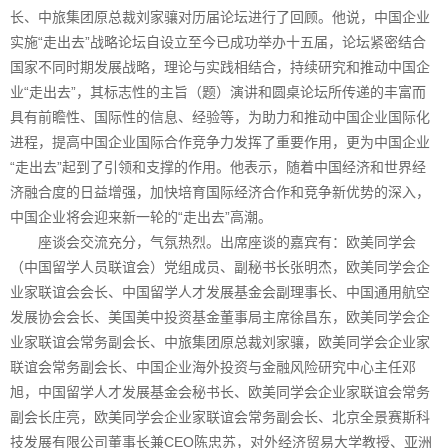
长、中旅集团原总裁刘家骧对历届论坛进行了回顾。他说，中国企业
实施“走出去”战略论坛自设立至今已成功举办十五届，论坛紧密结合
国家不同时期发展战略，理论与实践相结合，持续研究和推动中国企
业“走出去”，其标志性的主旨（题）演讲和圆桌论坛所传递的丰富而
具有前瞻性、国际性的信息、经验等，为助力和推动中国企业国际化
进程，提高中国企业国际合作竞争力发挥了重要作用，更为中国企业
“走出去”起到了引领和支撑的作用。他表示，随着中国经济和世界经
济融合度的日益增强，加快培育国际经济合作和竞争新优势的深入，
中国企业将会迎来新一轮的“走出去”高潮。
座谈会交流充分，气氛热烈。出席座谈的嘉宾有：欧美同学会
（中国留学人员联谊会）党组成员、副秘书长张明杰，欧美同学会企
业家联谊会会长、中国留学人才发展基金会副理事长、中国通用航空
发展协会会长、美国美中投资基金董事局主席徐昌东，欧美同学会企
业家联谊会常务副会长、中旅集团原总裁刘家骧，欧美同学会企业家
联谊会常务副会长、中国企业海外投资与金融风险研究中心主任邓
旭，中国留学人才发展基金会秘书长、欧美同学会企业家联谊会常务
副会长庄亮，欧美同学会企业家联谊会常务副会长、北京全景赛斯科
技发展有限公司董事长兼CEO陈忠苏，对外经济贸易大学教授、亚洲