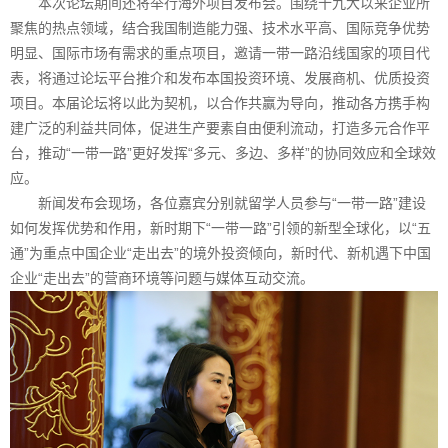
本次论坛期间还将举行海外项目发布会。围绕十九大以来企业所
聚焦的热点领域，结合我国制造能力强、技术水平高、国际竞争优势
明显、国际市场有需求的重点项目，邀请一带一路沿线国家的项目代
表，将通过论坛平台推介和发布本国投资环境、发展商机、优质投资
项目。本届论坛将以此为契机，以合作共赢为导向，推动各方携手构
建广泛的利益共同体，促进生产要素自由便利流动，打造多元合作平
台，推动“一带一路”更好发挥“多元、多边、多样”的协同效应和全球效
应。
新闻发布会现场，各位嘉宾分别就留学人员参与“一带一路”建设
如何发挥优势和作用，新时期下“一带一路”引领的新型全球化，以“五
通”为重点中国企业“走出去”的境外投资倾向，新时代、新机遇下中国
企业“走出去”的营商环境等问题与媒体互动交流。