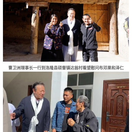
曹卫洲理事长一行到洛隆县硕督镇达翁村看望慰问布邓果和泽仁