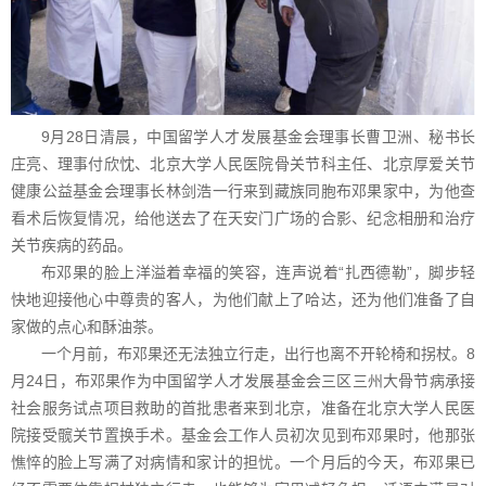
9月28日清晨，中国留学人才发展基金会理事长曹卫洲、秘书长
庄亮、理事付欣忱、北京大学人民医院骨关节科主任、北京厚爱关节
健康公益基金会理事长林剑浩一行来到藏族同胞布邓果家中，为他查
看术后恢复情况，给他送去了在天安门广场的合影、纪念相册和治疗
关节疾病的药品。
布邓果的脸上洋溢着幸福的笑容，连声说着“扎西德勒”，脚步轻
快地迎接他心中尊贵的客人，为他们献上了哈达，还为他们准备了自
家做的点心和酥油茶。
一个月前，布邓果还无法独立行走，出行也离不开轮椅和拐杖。8
月24日，布邓果作为中国留学人才发展基金会三区三州大骨节病承接
社会服务试点项目救助的首批患者来到北京，准备在北京大学人民医
院接受髋关节置换手术。基金会工作人员初次见到布邓果时，他那张
憔悴的脸上写满了对病情和家计的担忧。一个月后的今天，布邓果已