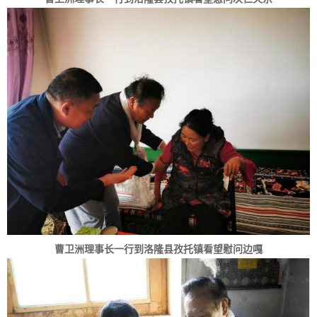
曹卫洲理事长一行到洛隆县孜托镇看望慰问边嘎