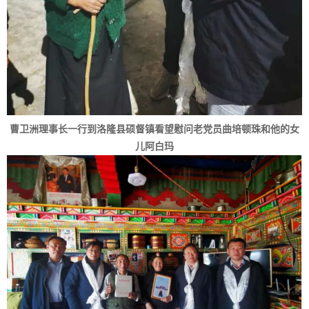
曹卫洲理事长一行到洛隆县硕督镇看望慰问老党员曲培顿珠和他的女
儿阿白玛