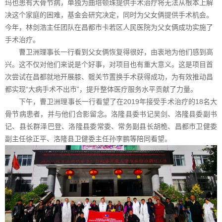
玛也患有大骨节病，单独为曲培顿珠提供手术治疗将无法从根本上解
决这个家庭的困难，基金会研究决定，同时为父女俩提供手术机会。
今年，林剑浩主任团队在昌都市卡若区人民医院为父女俩成功实施了
手术治疗。
曹卫洲理事长一行看到父女俩恢复得很好，由衷地为他们感到高
兴。这不仅对他们来说是个好事，对项目也有重大意义。这是项目首
次尝试在昌都就地开展膝、髋关节置换手术获得成功，为有效推动昌
都实现“大病手术不出市”，提升整体医疗服务水平贡献了力量。
下午，曹卫洲理事长一行看望了在2019年接受手术治疗的18名大
骨节病患者，并与他们合影留念。洛隆县委书记吴剑、洛隆县委副书
记、县长群泽巴登、洛隆县委常委、常务副县长胡桅、昌都市卫健委
副主任徐正平、洛隆县卫健委主任孙李鹏等陪同看望。