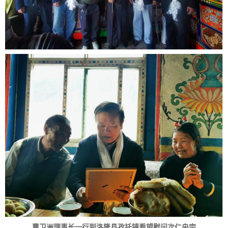
曹卫洲理事长一行到洛隆县孜托镇看望慰问次仁央宗