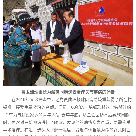
曹卫洲理事长为藏族同胞送去治疗关节疾病的药膏
在2019年义诊筛查中，老党员曲培顿珠因病情较重获得了所在村
镇唯一接受免费救治的名额。但是，68岁的曲培顿珠将这个名额让给
了“有力气建设家乡的青年人”。去年年底，基金会回访术后藏族同胞
时，再次对曲培顿珠进行了随诊，发现他的病情愈发严重，急需接受
手术治疗。在进一步深入了解情况后，发现与他相依为命的女儿阿白