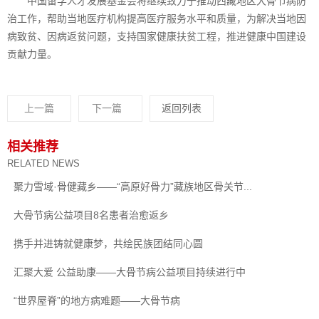
中国留学人才发展基金会将继续致力于推动西藏地区大骨节病防
治工作，帮助当地医疗机构提高医疗服务水平和质量，为解决当地因
病致贫、因病返贫问题，支持国家健康扶贫工程，推进健康中国建设
贡献力量。
上一篇
下一篇
返回列表
相关推荐
RELATED NEWS
聚力雪域·骨健藏乡——“高原好骨力”藏族地区骨关节...
大骨节病公益项目8名患者治愈返乡
携手并进铸就健康梦，共绘民族团结同心圆
汇聚大爱 公益助康——大骨节病公益项目持续进行中
“世界屋脊”的地方病难题——大骨节病