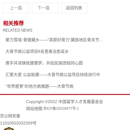
上一篇
下一篇
返回列表
相关推荐
RELATED NEWS
聚力雪域·骨健藏乡——“高原好骨力”藏族地区骨关节...
大骨节病公益项目8名患者治愈返乡
携手并进铸就健康梦，共绘民族团结同心圆
汇聚大爱 公益助康——大骨节病公益项目持续进行中
“世界屋脊”的地方病难题——大骨节病
Copyright ©2022 中国留学人才发展基金会
网站地图
京ICP备10218477号-1
京公网安备
11010502032309号