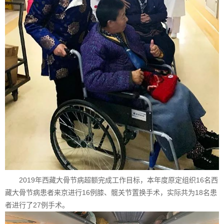
2019年西藏大骨节病超额完成工作目标，本年度原定组织16名西
藏大骨节病患者来京进行16例膝、髋关节置换手术，实际共为18名患
者进行了27例手术。