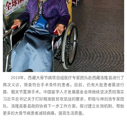
2019年，西藏大骨节病项目组医疗专家团队赴西藏洛隆县进行了
两次义诊，筛查符合手术条件的患者。目前，仍有大批患者需进行
膝、髋关节置换手术。中国留学人才发展基金会将继续坚决贯彻落实
习近平总书记关于打好精准脱贫攻坚战的要求，积极与林剑浩专家团
队、洛隆县委县政府协商下一步工作方案，探讨建立长效机制，帮助
更多的大骨节病患者减轻病痛，提高生活质量。