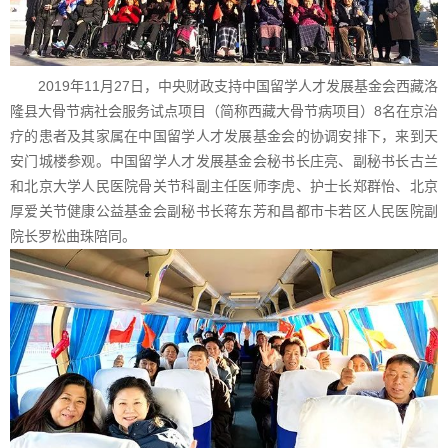
2019年11月27日，中央财政支持中国留学人才发展基金会西藏洛
隆县大骨节病社会服务试点项目（简称西藏大骨节病项目）8名在京治
疗的患者及其家属在中国留学人才发展基金会的协调安排下，来到天
安门城楼参观。中国留学人才发展基金会秘书长庄亮、副秘书长古兰
和北京大学人民医院骨关节科副主任医师李虎、护士长郑群怡、北京
厚爱关节健康公益基金会副秘书长蒋东芳和昌都市卡若区人民医院副
院长罗松曲珠陪同。