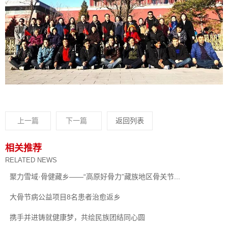
上一篇
下一篇
返回列表
相关推荐
RELATED NEWS
聚力雪域·骨健藏乡——“高原好骨力”藏族地区骨关节...
大骨节病公益项目8名患者治愈返乡
携手并进铸就健康梦，共绘民族团结同心圆