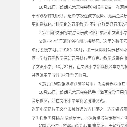
10月21日，郎朗艺术基金会联合顺丰公益，在河
于客观条件的限制，这些学校在教学设备、尤其是音乐
更加系统化、科学化的音乐教学, 不让这群爱好音乐
4.第二间“快乐的琴键'音乐教室落户杭州市文渊小
文渊小学位于浙江省杭州市拱墅区。这里的孩子喜欢
进行系统学习。2018年10月，第一间郎朗音乐教
间，学校音乐教学活动开展得有声有色，教学成果突
了文渊小学。10月24日，在文渊小学新城校区举办的
共同演奏了 '铃儿响叮当'等曲目。
5.携手百雀羚捐赠浙江省义乌市、湖南省长沙市共
10月25日，郎朗艺术基金会携手上海百雀羚日用化
音乐教室，并在尚阳小学举行了捐赠仪式。
尚阳小学是位于义乌市最偏远的古村落之一赤岸镇尚
学生们很少有机会 接触乐器。此次捐赠的音乐教室，
铜溪小学是一所新办的公办民 营学校，大部分学生