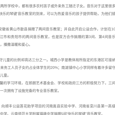
的这两所学校中，都有很多农村孩子或外来务工随迁子女。音乐对于这里很
'快乐的琴键'音乐教室的到来，可以为热爰音乐的孩子提供帮助，为他们
在安徽省黄山市歙县捐赠了两间音乐教室；并自此开启公益合作，计划在1
丽江市和贵阳市的两间音乐教室，也是双方合作捐赠的第3间、第4间音
，播撒温暖和爰心。
守儿童的比例却高达三分之一。城西小学是教体局所指定的东港区可接
来务工人员子女约占全体学生的20%；南湖镇中心小学同样有着许多留
儿童。
的学习环境，在郎朗艺术基金会、学校和政府三方的积极努力下，三
一次拥有了设施完备的专业音乐教室。
向顺丰公益莲花助学项目的河南嵩县实验中学、河南省栾川县第一高
中学、云南师范大学附属镇雄中学捐赠5间'快乐的琴键”音乐教室。