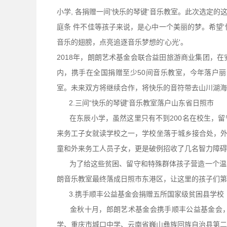
小学, 各捐赠一间'快乐的琴键'音乐教室。此次选定
庭条 件不佳等孩子来说，是心中一个美丽的梦。希望
音乐的翅膀，点亮追逐音乐梦想的'心光'。
2018年，朗朗艺术基金会联合益田旅游商业集团，
内，携手在全国捐赠至少50间音乐教室，今年落户
室。未来双方将继续合作，将快乐的音符带去山川湖海
2.三间“快乐的琴键'音乐教室落户山东省日照市
在东辰小学，虽然这里只有不到200名在校生，留
来务工子女就读学校之一，学校坐落于城乡接合处，外
童和外来务工人员子女，更是破例招收了几名智力障碍
为了给这些贫困、留守和特殊群体孩子营造一个温馨
朗音乐教室最终落成日照市东港区，让这里的孩子们第
3.携手顺丰公益基金会捐赠五所国家级贫困县学校
金秋十月，郎朗艺术基金会携手顺丰公益基金会，
学、重庆市城口中学、云南省巍山彝族回族自治县第二