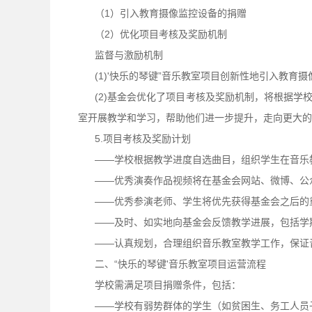
（1）引入教育摄像监控设备的捐赠
（2）优化项目考核及奖励机制
监督与激励机制
(1)'快乐的琴键”音乐教室项目创新性地引入教育摄
(2)基金会优化了项目考核及奖励机制，将根据学
室开展教学和学习，帮助他们进一步提升，走向更大的
5.项目考核及奖励计划
——学校根据教学进度自选曲目，组织学生在音乐教
——优秀演奏作品视频将在基金会网站、微博、公
——优秀参演老师、学生将优先获得基金会之后的
——及时、如实地向基金会反馈教学进展，包括学期
——认真规划，合理组织音乐教室教学工作，保证
二、“快乐的琴键'音乐教室项目运营流程
学校需满足项目捐赠条件，包括：
——学校有弱势群体的学生（如贫困生、务工人员子