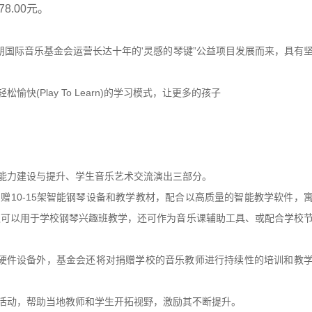
78.00元。
国际音乐基金会运营长达十年的'灵感的琴键”公益项目发展而来，具有
Play To Learn)的学习模式，让更多的孩子
力建设与提升、学生音乐艺术交流演出三部分。
10-15架智能钢琴设备和教学教材，配合以高质量的智能教学软件，
仅可以用于学校钢琴兴趣班教学，还可作为音乐课辅助工具、或配合学校
硬件设备外，基金会还将对捐赠学校的音乐教师进行持续性的培训和教
动，帮助当地教师和学生开拓视野，激励其不断提升。