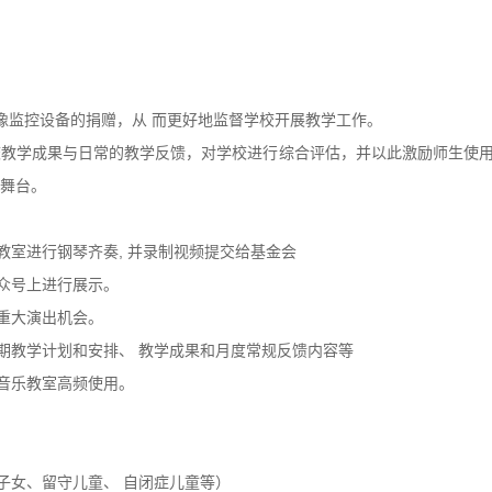
像监控设备的捐赠，从 而更好地监督学校开展教学工作。
校教学成果与日常的教学反馈，对学校进行综合评估，并以此激励师生使
舞台。
室进行钢琴齐奏, 并录制视频提交给基金会
众号上进行展示。
重大演出机会。
教学计划和安排、 教学成果和月度常规反馈内容等
音乐教室高频使用。
女、留守儿童、 自闭症儿童等）