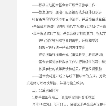
——积极主动配合基金会开展音乐教学工作
——教室通网、通电、配备投影或多媒体显示屏
符合条件的学校填写项目申请书，并反馈至基金会进
•基金会对通过申请书初筛的学校进行实地走访考
•经考察通过的学校，基金会确定捐赠意向，根据学
——进行钢琴等捐赠物资的采购、运输和安装
——对教室进行统一样式的装饰美化
——视情况举行捐赠仪式（捐建教室，教师培训）
——基金会将对学校教学工作进行持续性的跟进和
——依据学校的教学反馈和成果，评选监督激励
——基金会将通过线上与线下相结合的方式，对受捐
乐老师可以尽快掌握、并进行独立教学。
三、公益项目简介
1.携手益田在丽江、贵阳捐赠两间音乐教室
今年4月20日、8月11日，良硼艺术基金会两度携