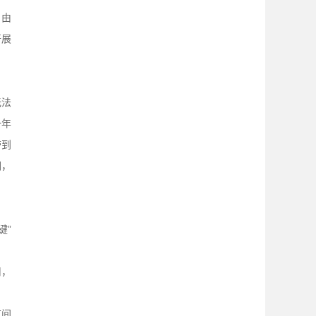
。由
开展
无法
一年
带到
们，
键”
用，
这间