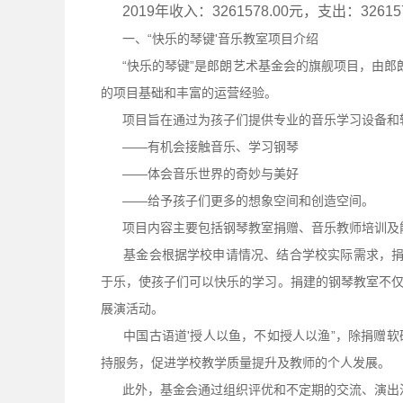
2019年收入：3261578.00元，支出：32615
一、“快乐的琴键'音乐教室项目介绍
“快乐的琴键”是郎朗艺术基金会的旗舰项目，由郎朗
的项目基础和丰富的运营经验。
项目旨在通过为孩子们提供专业的音乐学习设备和轻松愉快(
——有机会接触音乐、学习钢琴
——体会音乐世界的奇妙与美好
——给予孩子们更多的想象空间和创造空间。
项目内容主要包括钢琴教室捐赠、音乐教师培训及能
基金会根据学校申请情况、结合学校实际需求，捐赠
于乐，使孩子们可以快乐的学习。捐建的钢琴教室不
展演活动。
中国古语道'授人以鱼，不如授人以渔”，除捐赠软
持服务，促进学校教学质量提升及教师的个人发展。
此外，基金会通过组织评优和不定期的交流、演出活