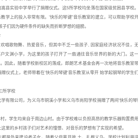
南嵩县实验中学举行了捐赠仪式。这5所学校均坐落在国家级贫困县学校
教学上的投入非常有限。'快乐的琴键”音乐教室的建立，可以帮助学校
的孩子们因为硬件条件的缺失而折断梦想的翅膀。
学
唱歌物舞、热爱音乐，但其中不乏一些孩子, 因家庭经济状况不佳，
室落户文渊小学，为这里的孩子打开了一扇通往音乐世界的新的大门。这
出。因此，随着学校新校区的落成，郎朗艺术基金会再一次地将音乐教室
捐赠仪式上，老师带着在'快乐的琴键'音乐教室从零开 始学起钢琴的学生
三所学校
学有限公司，为义乌市铜溪小学和义乌市尚阳学校捐赠了两间'快乐的琴
阳村，学生均来自于周边山村。由于学校难以负担高昂的教学乐器购置费
让这里的乡村孩子们对艺术的憧憬、对音乐的梦想有了实现的希望。
都是外来建设者子女，随着父母离开故 土、扎根义乌。学校计划利用