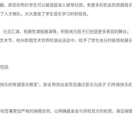
，表现优秀的学生可以被选拔进入钢琴社团，有更多的机会到郎朗音
了人才梯队，大大激发了学生音乐学习的积极性。
元旦汇演、拓展性课程展演等，积极地为孩子们创造更多表现的舞台；
术节、杭州郎朗艺术世界的演出活动中，给予了学生充分的锻炼和展
包括:
快乐的琴键音乐教室”。新名称突出该项目通过音乐为孩子 们传递快乐
捐学校签署更加严格的捐赠合同，以明确基金会与学校双方的权责，保证捐