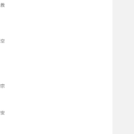
乐教
示空
的宗
赠安