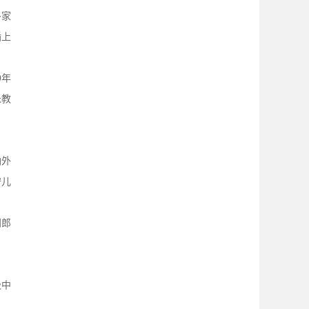
多家
插上
0年
乐教
纳外
守儿
间郎
级中