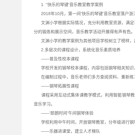
1. “快乐的琴键'音乐教室教学案例
2018年10月，第一间'快乐的琴键'音乐教室落户
文渊小学根据实际情况，充分利用教室资源，满足不
分的锻炼和展示空间，音乐教学活动开展得有声有色。
文渊小学的教学案例为其他项目学校树立了榜样，具有
2.多层次的课程设计，系统化音乐素质培养
——普及性校本课程
学校开发的钢琴校本课程，内容包括钢琴相关知识
在编制过程中，音乐老师们多方查阅资料、重新练习
——钢琴拓展性课程
课程采用互动式集体课教学模式，利用智能钢琴教学
音乐学习。
——'郎朗时间'午间钢琴体验
学校利用中午时间，开放钢琴教室，分年级进行钢琴
——乐器进课堂，建立人才梯队