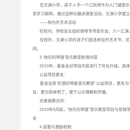
在文渊小学，孩子人手一个口风琴作为入门键盘乐器
室学习钢琴。通过这种乐器进课堂活动，文渊小学建立
——校内外艺术活动
在校内，学校自主组织钢琴专项音乐会、六一汇演、
在校外，文渊小学的孩子们获选参加市艺术节、区艺
间。
3.'快乐的琴键'音乐教室新增内容
2019年，基金会对项目内容进行了优化升级，具体
公益项目更名：
基金会原'灵感的琴键音乐教室”公益项目，更名为'
旨，更为简单明了，便于公众理解和传播。
完善捐赠合同：
2019年8月起，'快乐的琴键”音乐教室项目与受
全
4.监督与激励机制